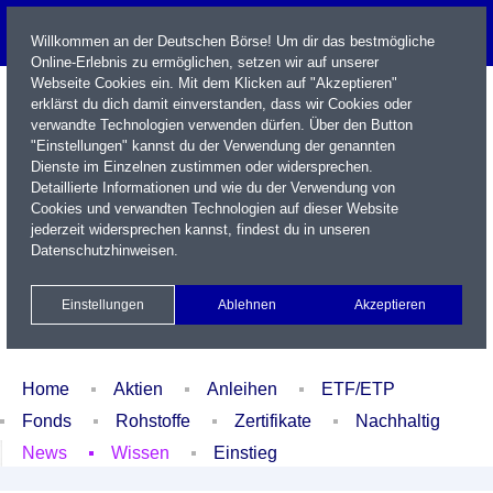
Willkommen an der Deutschen Börse! Um dir das bestmögliche
Online-Erlebnis zu ermöglichen, setzen wir auf unserer
Webseite Cookies ein. Mit dem Klicken auf "Akzeptieren"
erklärst du dich damit einverstanden, dass wir Cookies oder
verwandte Technologien verwenden dürfen. Über den Button
"Einstellungen" kannst du der Verwendung der genannten
Dienste im Einzelnen zustimmen oder widersprechen.
Detaillierte Informationen und wie du der Verwendung von
Cookies und verwandten Technologien auf dieser Website
Name / WKN / ISIN / Kürzel
jederzeit widersprechen kannst, findest du in unseren
Datenschutzhinweisen
.
Newsletter
Kontakt
English
Einstellungen
Ablehnen
Akzeptieren
Xetra Realtime
Watchlist
Portfolio
Login
Home
Aktien
Anleihen
ETF/ETP
Fonds
Rohstoffe
Zertifikate
Nachhaltig
News
Wissen
Einstieg