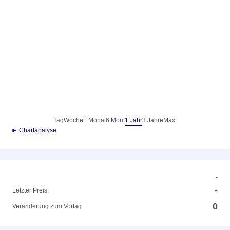
Tag
Woche
1 Monat
6 Mon.
1 Jahr
3 Jahre
Max.
► Chartanalyse
-
-
Letzter Preis
0
Veränderung zum Vortag