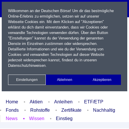
Willkommen an der Deutschen Börse! Um dir das bestmögliche
Online-Erlebnis zu ermöglichen, setzen wir auf unserer
Webseite Cookies ein. Mit dem Klicken auf "Akzeptieren"
erklärst du dich damit einverstanden, dass wir Cookies oder
verwandte Technologien verwenden dürfen. Über den Button
"Einstellungen" kannst du der Verwendung der genannten
Dienste im Einzelnen zustimmen oder widersprechen.
Detaillierte Informationen und wie du der Verwendung von
Cookies und verwandten Technologien auf dieser Website
Name / WKN / ISIN / Kürzel
jederzeit widersprechen kannst, findest du in unseren
Datenschutzhinweisen
.
Newsletter
Kontakt
English
Einstellungen
Ablehnen
Akzeptieren
Xetra Realtime
Watchlist
Portfolio
Login
Home
Aktien
Anleihen
ETF/ETP
Fonds
Rohstoffe
Zertifikate
Nachhaltig
News
Wissen
Einstieg