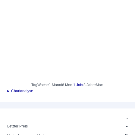
Tag
Woche
1 Monat
6 Mon.
1 Jahr
3 Jahre
Max.
► Chartanalyse
-
-
Letzter Preis