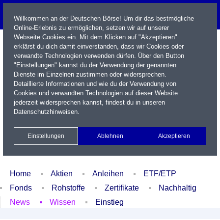
Willkommen an der Deutschen Börse! Um dir das bestmögliche
Online-Erlebnis zu ermöglichen, setzen wir auf unserer
Webseite Cookies ein. Mit dem Klicken auf "Akzeptieren"
erklärst du dich damit einverstanden, dass wir Cookies oder
verwandte Technologien verwenden dürfen. Über den Button
"Einstellungen" kannst du der Verwendung der genannten
Dienste im Einzelnen zustimmen oder widersprechen.
Detaillierte Informationen und wie du der Verwendung von
Cookies und verwandten Technologien auf dieser Website
Name / WKN / ISIN / Kürzel
jederzeit widersprechen kannst, findest du in unseren
Datenschutzhinweisen
.
Newsletter
Kontakt
English
Einstellungen
Ablehnen
Akzeptieren
Xetra Realtime
Watchlist
Portfolio
Login
Home
Aktien
Anleihen
ETF/ETP
Fonds
Rohstoffe
Zertifikate
Nachhaltig
News
Wissen
Einstieg