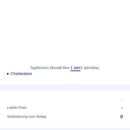
Tag
Woche
1 Monat
6 Mon.
1 Jahr
3 Jahre
Max.
► Chartanalyse
-
-
Letzter Preis
0
Veränderung zum Vortag