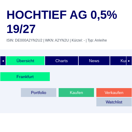
HOCHTIEF AG 0,5%
19/27
ISIN: DE000A2YN2U2
| WKN: A2YN2U
| Kürzel: -
| Typ: Anleihe
Übersicht
Charts
News
Kurshi
◄
►
Frankfurt
Portfolio
Kaufen
Verkaufen
Watchlist