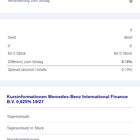
0
Veränderung zum Vortag
0
Geld
Brief
0
0
für 0 Stück
für 0 Stück
Differenz zum Vortag
0 / 0%
Spread absolut / relativ
0 / 0%
Kursinformationen Mercedes-Benz International Finance
B.V. 0,625% 19/27
Tagesumsatz
Tagesumsatz in Stück
Preisfeststellungen