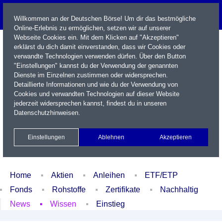
Willkommen an der Deutschen Börse! Um dir das bestmögliche
Online-Erlebnis zu ermöglichen, setzen wir auf unserer
Webseite Cookies ein. Mit dem Klicken auf "Akzeptieren"
erklärst du dich damit einverstanden, dass wir Cookies oder
verwandte Technologien verwenden dürfen. Über den Button
"Einstellungen" kannst du der Verwendung der genannten
Dienste im Einzelnen zustimmen oder widersprechen.
Detaillierte Informationen und wie du der Verwendung von
Cookies und verwandten Technologien auf dieser Website
Name / WKN / ISIN / Kürzel
jederzeit widersprechen kannst, findest du in unseren
Datenschutzhinweisen
.
Newsletter
Kontakt
English
Einstellungen
Ablehnen
Akzeptieren
Xetra Realtime
Watchlist
Portfolio
Login
Home
Aktien
Anleihen
ETF/ETP
Fonds
Rohstoffe
Zertifikate
Nachhaltig
News
Wissen
Einstieg