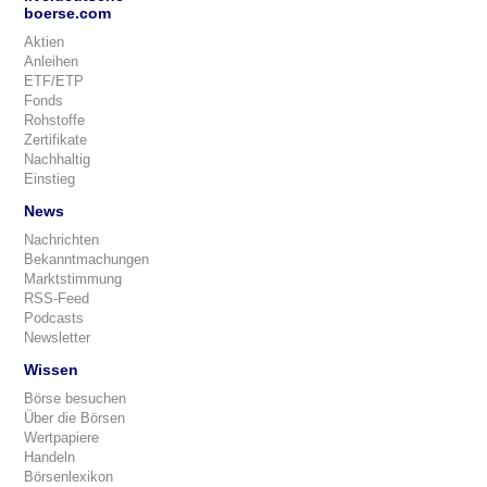
boerse.com
Aktien
Anleihen
ETF/ETP
Fonds
Rohstoffe
Zertifikate
Nachhaltig
Einstieg
News
Nachrichten
Bekanntmachungen
Marktstimmung
RSS-Feed
Podcasts
Newsletter
Wissen
Börse besuchen
Über die Börsen
Wertpapiere
Handeln
Börsenlexikon