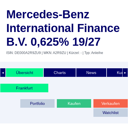
Mercedes-Benz
International Finance
B.V. 0,625% 19/27
ISIN: DE000A2R9ZU9
| WKN: A2R9ZU
| Kürzel: -
| Typ: Anleihe
Übersicht
Charts
News
Kurshi
◄
►
Frankfurt
Portfolio
Kaufen
Verkaufen
Watchlist