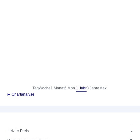
Tag
Woche
1 Monat
6 Mon.
1 Jahr
3 Jahre
Max.
► Chartanalyse
-
-
Letzter Preis