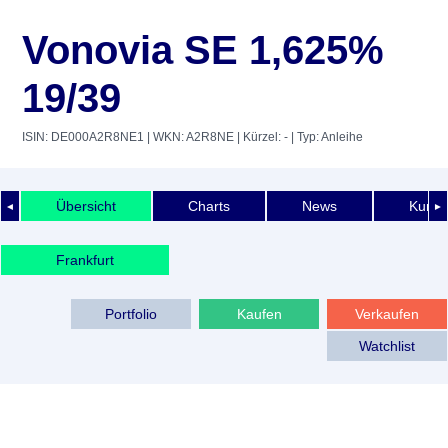
Vonovia SE 1,625%
19/39
ISIN: DE000A2R8NE1
| WKN: A2R8NE
| Kürzel: -
| Typ: Anleihe
Übersicht
Charts
News
Kurshi
◄
►
Frankfurt
Portfolio
Kaufen
Verkaufen
Watchlist