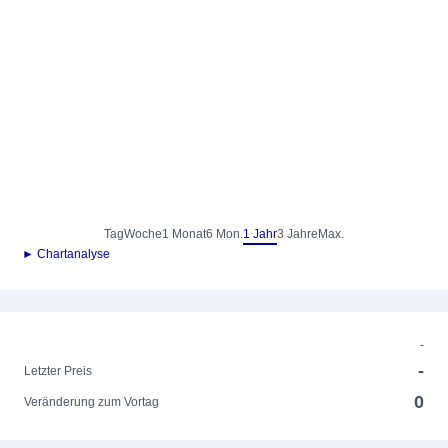
Tag
Woche
1 Monat
6 Mon.
1 Jahr
3 Jahre
Max.
► Chartanalyse
-
-
Letzter Preis
0
Veränderung zum Vortag