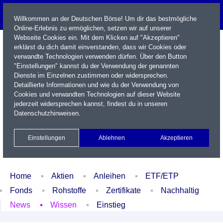
Willkommen an der Deutschen Börse! Um dir das bestmögliche
Online-Erlebnis zu ermöglichen, setzen wir auf unserer
Webseite Cookies ein. Mit dem Klicken auf "Akzeptieren"
erklärst du dich damit einverstanden, dass wir Cookies oder
verwandte Technologien verwenden dürfen. Über den Button
"Einstellungen" kannst du der Verwendung der genannten
Dienste im Einzelnen zustimmen oder widersprechen.
Detaillierte Informationen und wie du der Verwendung von
Cookies und verwandten Technologien auf dieser Website
Name / WKN / ISIN / Kürzel
jederzeit widersprechen kannst, findest du in unseren
Datenschutzhinweisen
.
Newsletter
Kontakt
English
Einstellungen
Ablehnen
Akzeptieren
Xetra Realtime
Watchlist
Portfolio
Login
Home
Aktien
Anleihen
ETF/ETP
Fonds
Rohstoffe
Zertifikate
Nachhaltig
News
Wissen
Einstieg