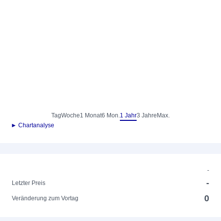
Tag
Woche
1 Monat
6 Mon.
1 Jahr
3 Jahre
Max.
► Chartanalyse
-
-
Letzter Preis
0
Veränderung zum Vortag