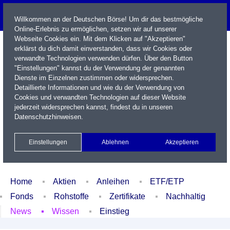
Willkommen an der Deutschen Börse! Um dir das bestmögliche
Online-Erlebnis zu ermöglichen, setzen wir auf unserer
Webseite Cookies ein. Mit dem Klicken auf "Akzeptieren"
erklärst du dich damit einverstanden, dass wir Cookies oder
verwandte Technologien verwenden dürfen. Über den Button
"Einstellungen" kannst du der Verwendung der genannten
Dienste im Einzelnen zustimmen oder widersprechen.
Detaillierte Informationen und wie du der Verwendung von
Cookies und verwandten Technologien auf dieser Website
Name / WKN / ISIN / Kürzel
jederzeit widersprechen kannst, findest du in unseren
Datenschutzhinweisen
.
Newsletter
Kontakt
English
Einstellungen
Ablehnen
Akzeptieren
Xetra Realtime
Watchlist
Portfolio
Login
Home
Aktien
Anleihen
ETF/ETP
Fonds
Rohstoffe
Zertifikate
Nachhaltig
News
Wissen
Einstieg