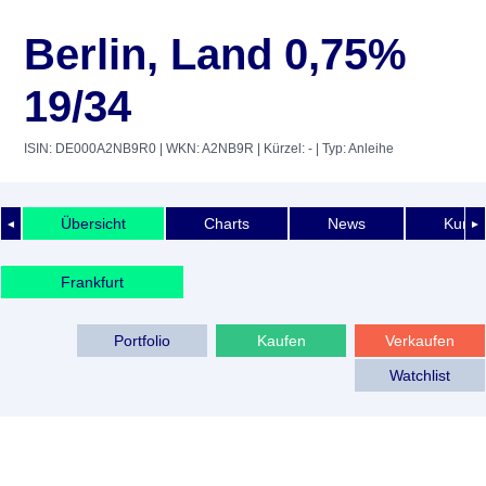
Berlin, Land 0,75%
19/34
ISIN: DE000A2NB9R0
| WKN: A2NB9R
| Kürzel: -
| Typ: Anleihe
Übersicht
Charts
News
Kurshi
◄
►
Frankfurt
Portfolio
Kaufen
Verkaufen
Watchlist