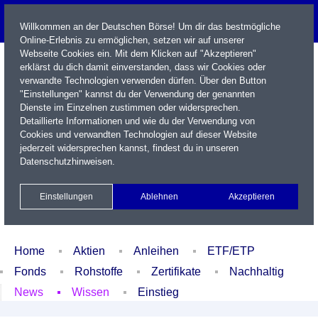
Willkommen an der Deutschen Börse! Um dir das bestmögliche
Online-Erlebnis zu ermöglichen, setzen wir auf unserer
Webseite Cookies ein. Mit dem Klicken auf "Akzeptieren"
erklärst du dich damit einverstanden, dass wir Cookies oder
verwandte Technologien verwenden dürfen. Über den Button
"Einstellungen" kannst du der Verwendung der genannten
Dienste im Einzelnen zustimmen oder widersprechen.
Detaillierte Informationen und wie du der Verwendung von
Cookies und verwandten Technologien auf dieser Website
Name / WKN / ISIN / Kürzel
jederzeit widersprechen kannst, findest du in unseren
Datenschutzhinweisen
.
Newsletter
Kontakt
English
Einstellungen
Ablehnen
Akzeptieren
Xetra Realtime
Watchlist
Portfolio
Login
Home
Aktien
Anleihen
ETF/ETP
Fonds
Rohstoffe
Zertifikate
Nachhaltig
News
Wissen
Einstieg