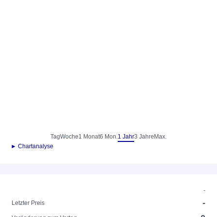
Tag
Woche
1 Monat
6 Mon.
1 Jahr
3 Jahre
Max.
► Chartanalyse
-
-
Letzter Preis