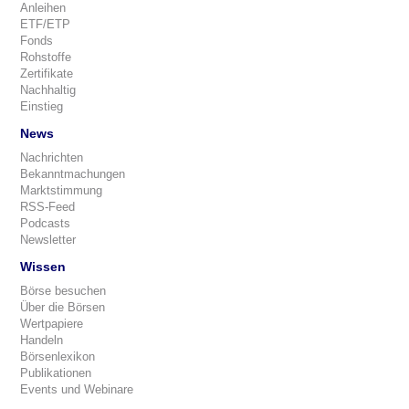
Anleihen
ETF/ETP
Fonds
Rohstoffe
Zertifikate
Nachhaltig
Einstieg
News
Nachrichten
Bekanntmachungen
Marktstimmung
RSS-Feed
Podcasts
Newsletter
Wissen
Börse besuchen
Über die Börsen
Wertpapiere
Handeln
Börsenlexikon
Publikationen
Events und Webinare