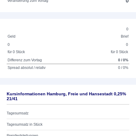
0
Veränderung zum Vortag
0
Geld
Brief
0
0
für 0 Stück
für 0 Stück
Differenz zum Vortag
0 / 0%
Spread absolut / relativ
0 / 0%
Kursinformationen Hamburg, Freie und Hansestadt 0,25%
21/41
Tagesumsatz
Tagesumsatz in Stück
Preisfeststellungen