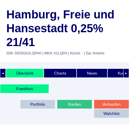
Hamburg, Freie und
Hansestadt 0,25%
21/41
ISIN: DE000A2LQPH0
| WKN: A2LQPH
| Kürzel: -
| Typ: Anleihe
Übersicht
Charts
News
Kurshi
◄
►
Frankfurt
Portfolio
Kaufen
Verkaufen
Watchlist