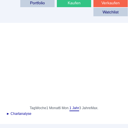
Portfolio
Kaufen
Verkaufen
Watchlist
Tag
Woche
1 Monat
6 Mon.
1 Jahr
3 Jahre
Max.
► Chartanalyse