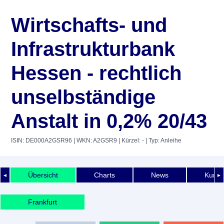
Wirtschafts- und
Infrastrukturbank
Hessen - rechtlich
unselbständige
Anstalt in 0,2% 20/43
ISIN: DE000A2GSR96
| WKN: A2GSR9
| Kürzel: -
| Typ: Anleihe
Übersicht
Charts
News
Kurshi
◄
►
Frankfurt