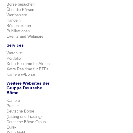
Börse besuchen
Über die Börsen
Wertpapiere
Handeln
Börsenlexikon
Publikationen
Events und Webinare
Services
Watchlist
Portfolio
Xetra Realtime für Aktien
Xetra Realtime für ETFs
Karriere @Börse
Weitere Websites der
Gruppe Deutsche
Börse
Karriere
Presse
Deutsche Börse
(Listing und Trading)
Deutsche Börse Group
Eurex
Xetra-Gold