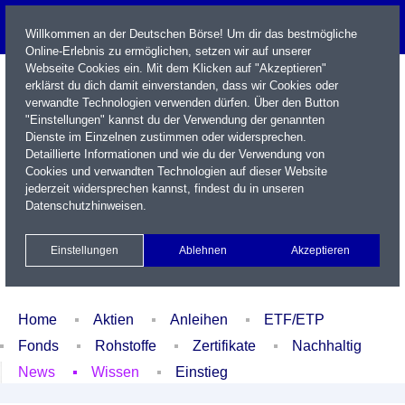
Willkommen an der Deutschen Börse! Um dir das bestmögliche
Online-Erlebnis zu ermöglichen, setzen wir auf unserer
Webseite Cookies ein. Mit dem Klicken auf "Akzeptieren"
erklärst du dich damit einverstanden, dass wir Cookies oder
verwandte Technologien verwenden dürfen. Über den Button
"Einstellungen" kannst du der Verwendung der genannten
Dienste im Einzelnen zustimmen oder widersprechen.
Detaillierte Informationen und wie du der Verwendung von
Cookies und verwandten Technologien auf dieser Website
Name / WKN / ISIN / Kürzel
jederzeit widersprechen kannst, findest du in unseren
Datenschutzhinweisen
.
Newsletter
Kontakt
English
Einstellungen
Ablehnen
Akzeptieren
Xetra Realtime
Watchlist
Portfolio
Login
Home
Aktien
Anleihen
ETF/ETP
Fonds
Rohstoffe
Zertifikate
Nachhaltig
News
Wissen
Einstieg