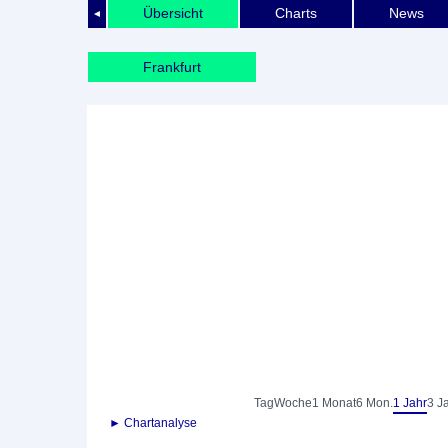
Übersicht
Charts
News
◄
Frankfurt
Tag
Woche
1 Monat
6 Mon.
1 Jahr
3 J
► Chartanalyse