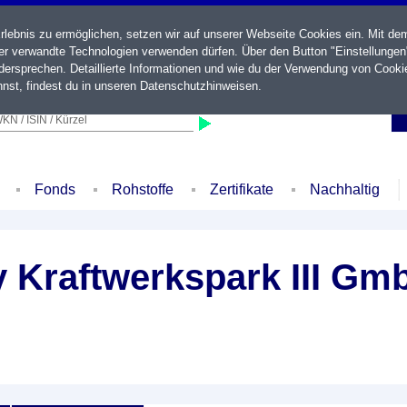
ebnis zu ermöglichen, setzen wir auf unserer Webseite Cookies ein. Mit de
der verwandte Technologien verwenden dürfen. Über den Button "Einstellungen
ersprechen. Detaillierte Informationen und wie du der Verwendung von Cooki
nst, findest du in unseren
Datenschutzhinweisen
.
KN / ISIN / Kürzel
Fonds
Rohstoffe
Zertifikate
Nachhaltig
y Kraftwerkspark III G