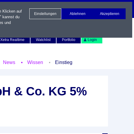
m Klicken auf
Einstellungen
Ablehnen
Akzeptieren
" kannst du
es und
Newsletter
Kontakt
English
Xetra Realtime
Watchlist
Portfolio
Login
News
Wissen
Einstieg
mbH & Co. KG 5%