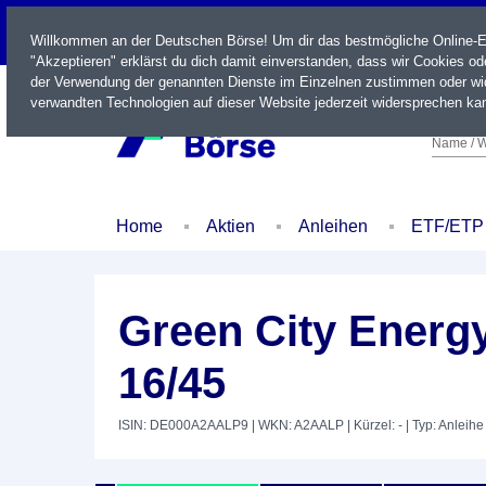
LIVE
Willkommen an der Deutschen Börse! Um dir das bestmögliche Online-Erl
"Akzeptieren" erklärst du dich damit einverstanden, dass wir Cookies o
der Verwendung der genannten Dienste im Einzelnen zustimmen oder wid
verwandten Technologien auf dieser Website jederzeit widersprechen kan
Name / W
Home
Aktien
Anleihen
ETF/ETP
Green City Energ
16/45
ISIN: DE000A2AALP9
| WKN: A2AALP
| Kürzel: -
| Typ: Anleihe