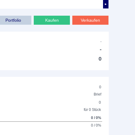
►
Portfolio
Kaufen
Verkaufen
-
-
0
0
Brief
0
für 0 Stück
0 / 0%
0 / 0%