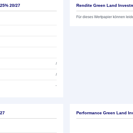
,25% 20/27
Rendite Green Land Investm
Für dieses Wertpapier können leid
/
/
-
/27
Performance Green Land Inv