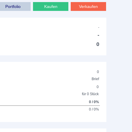
Portfolio
Kaufen
Verkaufen
-
-
0
0
Brief
0
für 0 Stück
0 / 0%
0 / 0%