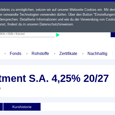
ebnis zu ermöglichen, setzen wir auf unserer Webseite Cookies ein. Mit de
der verwandte Technologien verwenden dürfen. Über den Button "Einstellungen
ersprechen. Detaillierte Informationen und wie du der Verwendung von Cooki
nst, findest du in unseren
Datenschutzhinweisen
.
KN / ISIN / Kürzel
Fonds
Rohstoffe
Zertifikate
Nachhaltig
tment S.A. 4,25% 20/27
e
Kurshistorie