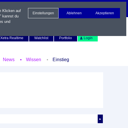
m Klicken auf
Einstellungen
Ablehnen
Akzeptieren
" kannst du
es und
Newsletter
Kontakt
English
Xetra Realtime
Watchlist
Portfolio
Login
News
Wissen
Einstieg
►