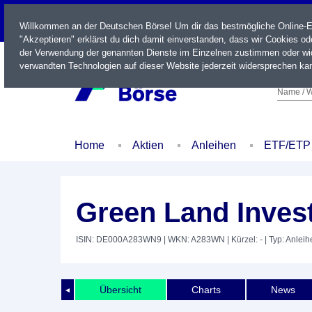
LIVE
Willkommen an der Deutschen Börse! Um dir das bestmögliche Online-Erl
"Akzeptieren" erklärst du dich damit einverstanden, dass wir Cookies o
der Verwendung der genannten Dienste im Einzelnen zustimmen oder wid
verwandten Technologien auf dieser Website jederzeit widersprechen kan
Name / W
Home
Aktien
Anleihen
ETF/ETP
Green Land Inves
ISIN: DE000A283WN9
| WKN: A283WN
| Kürzel: -
| Typ: Anleih
Übersicht
Charts
News
◄