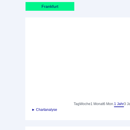
Frankfurt
Tag
Woche
1 Monat
6 Mon.
1 Jahr
3 J
► Chartanalyse