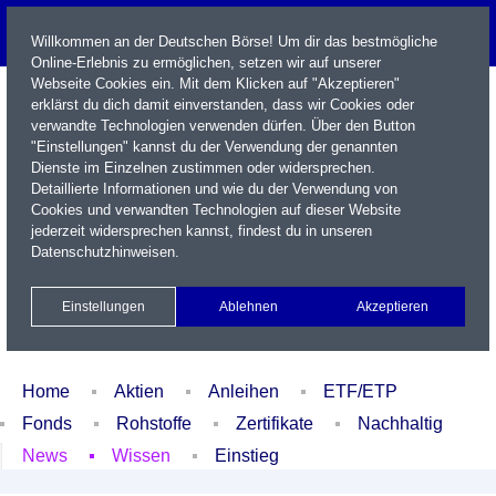
Willkommen an der Deutschen Börse! Um dir das bestmögliche
Online-Erlebnis zu ermöglichen, setzen wir auf unserer
Webseite Cookies ein. Mit dem Klicken auf "Akzeptieren"
erklärst du dich damit einverstanden, dass wir Cookies oder
verwandte Technologien verwenden dürfen. Über den Button
"Einstellungen" kannst du der Verwendung der genannten
Dienste im Einzelnen zustimmen oder widersprechen.
Detaillierte Informationen und wie du der Verwendung von
Cookies und verwandten Technologien auf dieser Website
Name / WKN / ISIN / Kürzel
jederzeit widersprechen kannst, findest du in unseren
Datenschutzhinweisen
.
Newsletter
Kontakt
English
Einstellungen
Ablehnen
Akzeptieren
Xetra Realtime
Watchlist
Portfolio
Login
Home
Aktien
Anleihen
ETF/ETP
Fonds
Rohstoffe
Zertifikate
Nachhaltig
News
Wissen
Einstieg