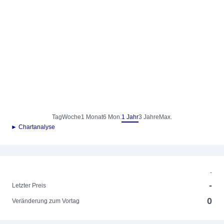
Tag
Woche
1 Monat
6 Mon.
1 Jahr
3 Jahre
Max.
► Chartanalyse
-
-
Letzter Preis
0
Veränderung zum Vortag