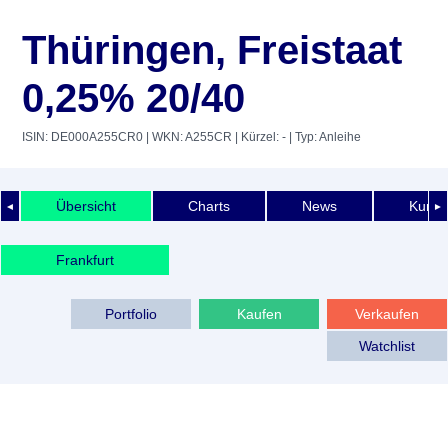
Thüringen, Freistaat
0,25% 20/40
ISIN: DE000A255CR0
| WKN: A255CR
| Kürzel: -
| Typ: Anleihe
Übersicht
Charts
News
Kurshi
◄
►
Frankfurt
Portfolio
Kaufen
Verkaufen
Watchlist