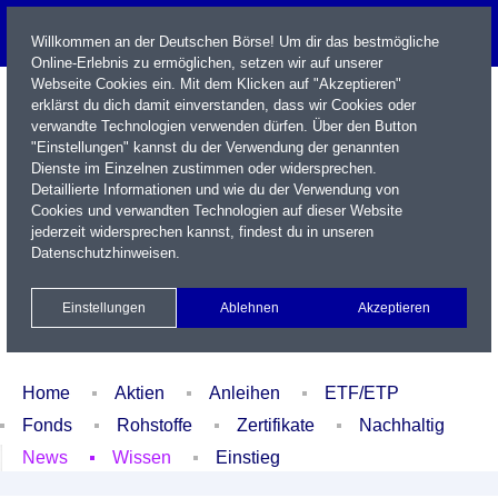
Willkommen an der Deutschen Börse! Um dir das bestmögliche
Online-Erlebnis zu ermöglichen, setzen wir auf unserer
Webseite Cookies ein. Mit dem Klicken auf "Akzeptieren"
erklärst du dich damit einverstanden, dass wir Cookies oder
verwandte Technologien verwenden dürfen. Über den Button
"Einstellungen" kannst du der Verwendung der genannten
Dienste im Einzelnen zustimmen oder widersprechen.
Detaillierte Informationen und wie du der Verwendung von
Cookies und verwandten Technologien auf dieser Website
Name / WKN / ISIN / Kürzel
jederzeit widersprechen kannst, findest du in unseren
Datenschutzhinweisen
.
Newsletter
Kontakt
English
Einstellungen
Ablehnen
Akzeptieren
Xetra Realtime
Watchlist
Portfolio
Login
Home
Aktien
Anleihen
ETF/ETP
Fonds
Rohstoffe
Zertifikate
Nachhaltig
News
Wissen
Einstieg