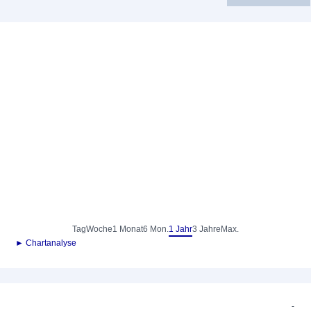
Tag
Woche
1 Monat
6 Mon.
1 Jahr
3 Jahre
Max.
► Chartanalyse
-