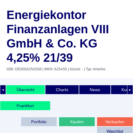
Energiekontor
Finanzanlagen VIII
GmbH & Co. KG
4,25% 21/39
ISIN: DE000A254S58
| WKN: A254S5
| Kürzel: -
| Typ: Anleihe
Übersicht
Charts
News
Kurshi
◄
►
Frankfurt
Portfolio
Kaufen
Verkaufen
Watchlist