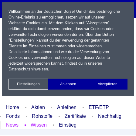
Willkommen an der Deutschen Börse! Um dir das bestmögliche
Online-Erlebnis zu ermöglichen, setzen wir auf unserer
Webseite Cookies ein. Mit dem Klicken auf "Akzeptieren"
erklärst du dich damit einverstanden, dass wir Cookies oder
verwandte Technologien verwenden dürfen. Über den Button
"Einstellungen" kannst du der Verwendung der genannten
Dienste im Einzelnen zustimmen oder widersprechen.
Detaillierte Informationen und wie du der Verwendung von
Cookies und verwandten Technologien auf dieser Website
Name / WKN / ISIN / Kürzel
jederzeit widersprechen kannst, findest du in unseren
Datenschutzhinweisen
.
Newsletter
Kontakt
English
Einstellungen
Ablehnen
Akzeptieren
Xetra Realtime
Watchlist
Portfolio
Login
Home
Aktien
Anleihen
ETF/ETP
Fonds
Rohstoffe
Zertifikate
Nachhaltig
News
Wissen
Einstieg