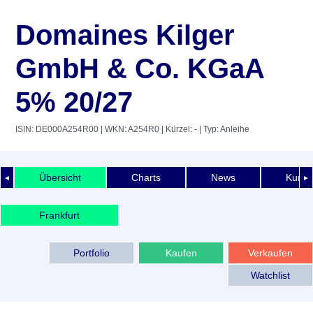
Domaines Kilger
GmbH & Co. KGaA
5% 20/27
ISIN: DE000A254R00
| WKN: A254R0
| Kürzel: -
| Typ: Anleihe
Übersicht
Charts
News
Kurshi
◄
►
Frankfurt
Portfolio
Kaufen
Verkaufen
Watchlist