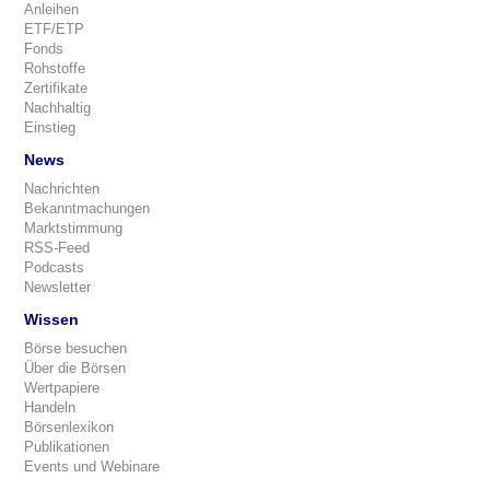
Anleihen
ETF/ETP
Fonds
Rohstoffe
Zertifikate
Nachhaltig
Einstieg
News
Nachrichten
Bekanntmachungen
Marktstimmung
RSS-Feed
Podcasts
Newsletter
Wissen
Börse besuchen
Über die Börsen
Wertpapiere
Handeln
Börsenlexikon
Publikationen
Events und Webinare