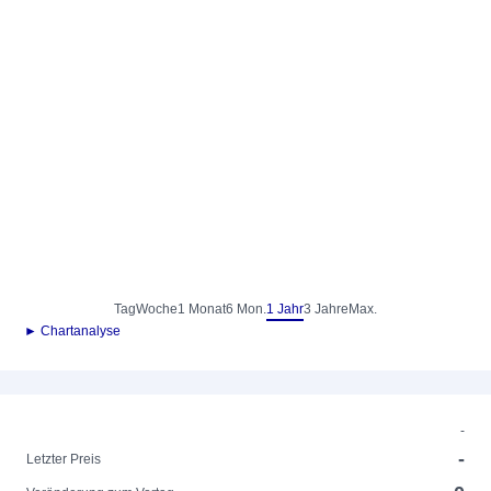
Tag
Woche
1 Monat
6 Mon.
1 Jahr
3 Jahre
Max.
► Chartanalyse
-
-
Letzter Preis