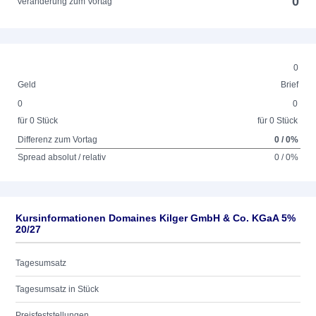
0
Veränderung zum Vortag
0
Geld
Brief
0
0
für 0 Stück
für 0 Stück
Differenz zum Vortag
0 / 0%
Spread absolut / relativ
0 / 0%
Kursinformationen Domaines Kilger GmbH & Co. KGaA 5%
20/27
Tagesumsatz
Tagesumsatz in Stück
Preisfeststellungen