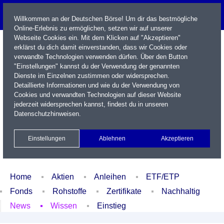
Willkommen an der Deutschen Börse! Um dir das bestmögliche
Online-Erlebnis zu ermöglichen, setzen wir auf unserer
Webseite Cookies ein. Mit dem Klicken auf "Akzeptieren"
erklärst du dich damit einverstanden, dass wir Cookies oder
verwandte Technologien verwenden dürfen. Über den Button
"Einstellungen" kannst du der Verwendung der genannten
Dienste im Einzelnen zustimmen oder widersprechen.
Detaillierte Informationen und wie du der Verwendung von
Cookies und verwandten Technologien auf dieser Website
Name / WKN / ISIN / Kürzel
jederzeit widersprechen kannst, findest du in unseren
Datenschutzhinweisen
.
Newsletter
Kontakt
English
Einstellungen
Ablehnen
Akzeptieren
Xetra Realtime
Watchlist
Portfolio
Login
Home
Aktien
Anleihen
ETF/ETP
Fonds
Rohstoffe
Zertifikate
Nachhaltig
News
Wissen
Einstieg