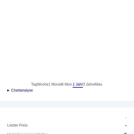
Tag
Woche
1 Monat
6 Mon.
1 Jahr
3 Jahre
Max.
► Chartanalyse
-
-
Letzter Preis