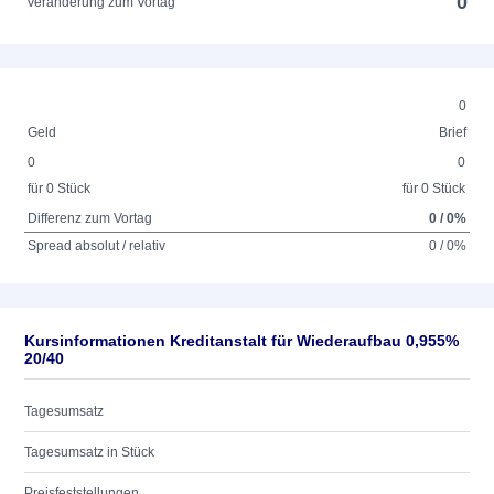
0
Veränderung zum Vortag
0
Geld
Brief
0
0
für 0 Stück
für 0 Stück
Differenz zum Vortag
0 / 0%
Spread absolut / relativ
0 / 0%
Kursinformationen Kreditanstalt für Wiederaufbau 0,955%
20/40
Tagesumsatz
Tagesumsatz in Stück
Preisfeststellungen