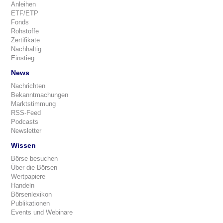
Anleihen
ETF/ETP
Fonds
Rohstoffe
Zertifikate
Nachhaltig
Einstieg
News
Nachrichten
Bekanntmachungen
Marktstimmung
RSS-Feed
Podcasts
Newsletter
Wissen
Börse besuchen
Über die Börsen
Wertpapiere
Handeln
Börsenlexikon
Publikationen
Events und Webinare