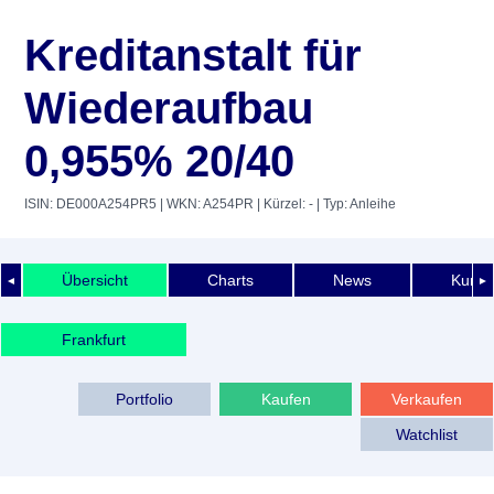
Kreditanstalt für
Wiederaufbau
0,955% 20/40
ISIN: DE000A254PR5
| WKN: A254PR
| Kürzel: -
| Typ: Anleihe
Übersicht
Charts
News
Kurshi
◄
►
Frankfurt
Portfolio
Kaufen
Verkaufen
Watchlist