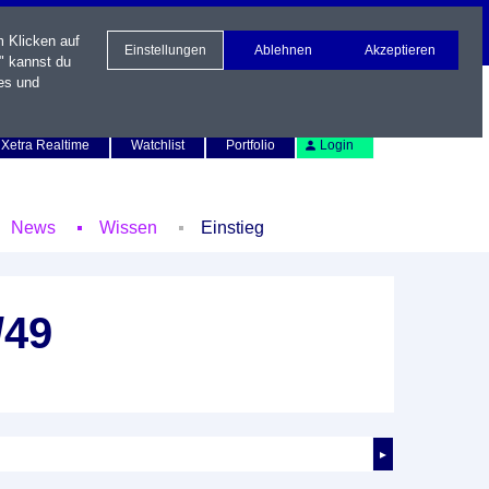
m Klicken auf
Einstellungen
Ablehnen
Akzeptieren
" kannst du
es und
Newsletter
Kontakt
English
Xetra Realtime
Watchlist
Portfolio
Login
News
Wissen
Einstieg
/49
►