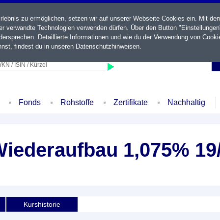
ebnis zu ermöglichen, setzen wir auf unserer Webseite Cookies ein. Mit de
der verwandte Technologien verwenden dürfen. Über den Button "Einstellungen
ersprechen. Detaillierte Informationen und wie du der Verwendung von Cooki
nst, findest du in unseren
Datenschutzhinweisen
.
KN / ISIN / Kürzel
Fonds
Rohstoffe
Zertifikate
Nachhaltig
 Wiederaufbau 1,075% 19
Kurshistorie