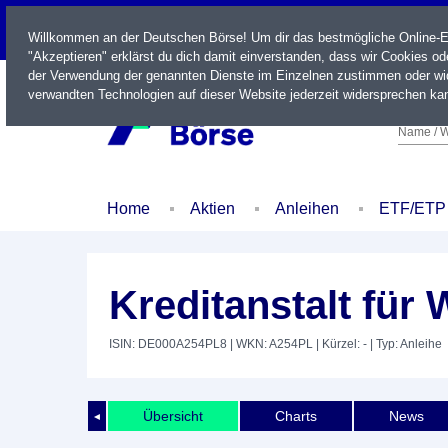
LIVE
Willkommen an der Deutschen Börse! Um dir das bestmögliche Online-Erl
"Akzeptieren" erklärst du dich damit einverstanden, dass wir Cookies o
der Verwendung der genannten Dienste im Einzelnen zustimmen oder wid
verwandten Technologien auf dieser Website jederzeit widersprechen kan
Name / W
Home
Aktien
Anleihen
ETF/ETP
Kreditanstalt für
ISIN: DE000A254PL8
| WKN: A254PL
| Kürzel: -
| Typ: Anleihe
Übersicht
Charts
News
◄