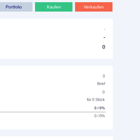
Portfolio
Kaufen
Verkaufen
-
-
0
0
Brief
0
für 0 Stück
0 / 0%
0 / 0%