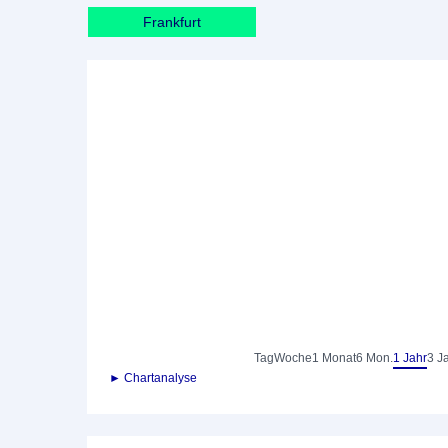
Frankfurt
Tag
Woche
1 Monat
6 Mon.
1 Jahr
3 J
► Chartanalyse