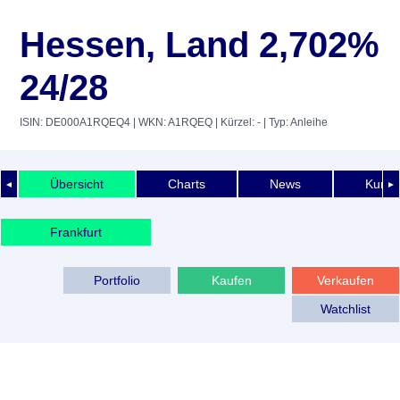
Hessen, Land 2,702%
24/28
ISIN: DE000A1RQEQ4
| WKN: A1RQEQ
| Kürzel: -
| Typ: Anleihe
Übersicht
Charts
News
Kurshi
◄
►
Frankfurt
Portfolio
Kaufen
Verkaufen
Watchlist