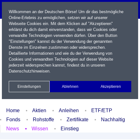
Willkommen an der Deutschen Börse! Um dir das bestmögliche
Online-Erlebnis zu ermöglichen, setzen wir auf unserer
Webseite Cookies ein. Mit dem Klicken auf "Akzeptieren"
erklärst du dich damit einverstanden, dass wir Cookies oder
verwandte Technologien verwenden dürfen. Über den Button
"Einstellungen" kannst du der Verwendung der genannten
Dienste im Einzelnen zustimmen oder widersprechen.
Detaillierte Informationen und wie du der Verwendung von
Cookies und verwandten Technologien auf dieser Website
Name / WKN / ISIN / Kürzel
jederzeit widersprechen kannst, findest du in unseren
Datenschutzhinweisen
.
Newsletter
Kontakt
English
Einstellungen
Ablehnen
Akzeptieren
Xetra Realtime
Watchlist
Portfolio
Login
Home
Aktien
Anleihen
ETF/ETP
Fonds
Rohstoffe
Zertifikate
Nachhaltig
News
Wissen
Einstieg