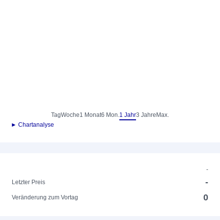
Tag
Woche
1 Monat
6 Mon.
1 Jahr
3 Jahre
Max.
► Chartanalyse
-
-
Letzter Preis
0
Veränderung zum Vortag