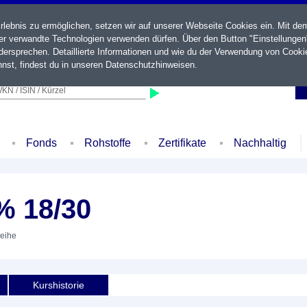
ebnis zu ermöglichen, setzen wir auf unserer Webseite Cookies ein. Mit de
der verwandte Technologien verwenden dürfen. Über den Button "Einstellungen
ersprechen. Detaillierte Informationen und wie du der Verwendung von Cooki
nst, findest du in unseren
Datenschutzhinweisen
.
KN / ISIN / Kürzel
Fonds
Rohstoffe
Zertifikate
Nachhaltig
% 18/30
leihe
Kurshistorie