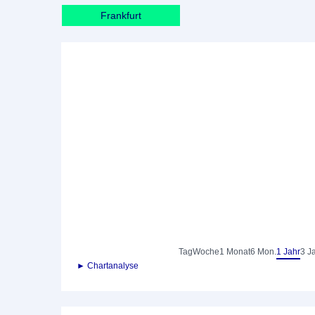
Frankfurt
Tag
Woche
1 Monat
6 Mon.
1 Jahr
3 J
► Chartanalyse