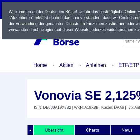
LIVE
Willkommen an der Deutschen Börse! Um dir das bestmögliche Online-Erl
"Akzeptieren" erklärst du dich damit einverstanden, dass wir Cookies o
der Verwendung der genannten Dienste im Einzelnen zustimmen oder wid
verwandten Technologien auf dieser Website jederzeit widersprechen kan
Name / W
Home
Aktien
Anleihen
ETF/ETP
Vonovia SE 2,125
ISIN: DE000A19X8B2
| WKN: A19X8B
| Kürzel: DAA6
| Typ: An
Übersicht
Charts
News
◄