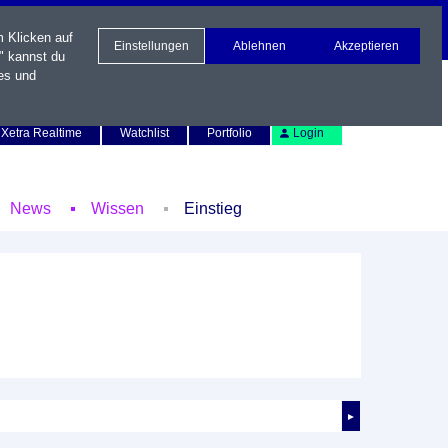
m Klicken auf
Einstellungen
Ablehnen
Akzeptieren
" kannst du
es und
Newsletter
Kontakt
English
Xetra Realtime
Watchlist
Portfolio
Login
News
Wissen
Einstieg
►