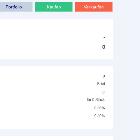
Portfolio
Kaufen
Verkaufen
-
-
0
0
Brief
0
für 0 Stück
0 / 0%
0 / 0%