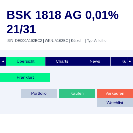
BSK 1818 AG 0,01%
21/31
ISIN: DE000A162BC2
| WKN: A162BC
| Kürzel: -
| Typ: Anleihe
Übersicht
Charts
News
Kurshi
◄
►
Frankfurt
Portfolio
Kaufen
Verkaufen
Watchlist