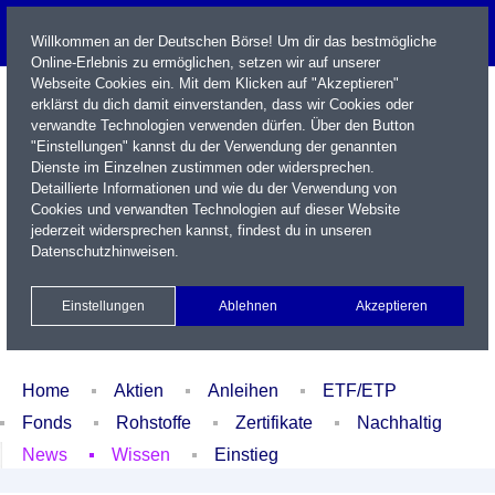
Willkommen an der Deutschen Börse! Um dir das bestmögliche
Online-Erlebnis zu ermöglichen, setzen wir auf unserer
Webseite Cookies ein. Mit dem Klicken auf "Akzeptieren"
erklärst du dich damit einverstanden, dass wir Cookies oder
verwandte Technologien verwenden dürfen. Über den Button
"Einstellungen" kannst du der Verwendung der genannten
Dienste im Einzelnen zustimmen oder widersprechen.
Detaillierte Informationen und wie du der Verwendung von
Cookies und verwandten Technologien auf dieser Website
Name / WKN / ISIN / Kürzel
jederzeit widersprechen kannst, findest du in unseren
Datenschutzhinweisen
.
Newsletter
Kontakt
English
Einstellungen
Ablehnen
Akzeptieren
Xetra Realtime
Watchlist
Portfolio
Login
Home
Aktien
Anleihen
ETF/ETP
Fonds
Rohstoffe
Zertifikate
Nachhaltig
News
Wissen
Einstieg