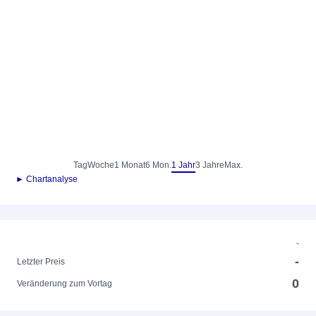
Tag
Woche
1 Monat
6 Mon.
1 Jahr
3 Jahre
Max.
► Chartanalyse
-
-
Letzter Preis
0
Veränderung zum Vortag