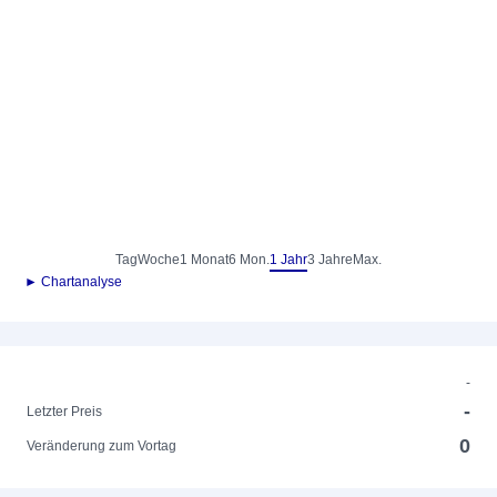
Tag
Woche
1 Monat
6 Mon.
1 Jahr
3 Jahre
Max.
► Chartanalyse
-
-
Letzter Preis
0
Veränderung zum Vortag