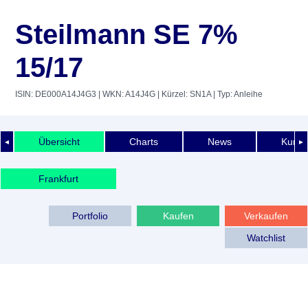
Steilmann SE 7%
15/17
ISIN: DE000A14J4G3
| WKN: A14J4G
| Kürzel: SN1A
| Typ: Anleihe
Übersicht
Charts
News
Kurshi
◄
►
Frankfurt
Portfolio
Kaufen
Verkaufen
Watchlist