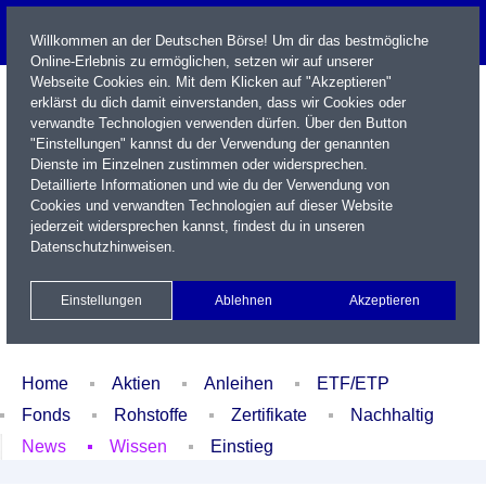
Willkommen an der Deutschen Börse! Um dir das bestmögliche
Online-Erlebnis zu ermöglichen, setzen wir auf unserer
Webseite Cookies ein. Mit dem Klicken auf "Akzeptieren"
erklärst du dich damit einverstanden, dass wir Cookies oder
verwandte Technologien verwenden dürfen. Über den Button
"Einstellungen" kannst du der Verwendung der genannten
Dienste im Einzelnen zustimmen oder widersprechen.
Detaillierte Informationen und wie du der Verwendung von
Cookies und verwandten Technologien auf dieser Website
Name / WKN / ISIN / Kürzel
jederzeit widersprechen kannst, findest du in unseren
Datenschutzhinweisen
.
Newsletter
Kontakt
English
Einstellungen
Ablehnen
Akzeptieren
Xetra Realtime
Watchlist
Portfolio
Login
Home
Aktien
Anleihen
ETF/ETP
Fonds
Rohstoffe
Zertifikate
Nachhaltig
News
Wissen
Einstieg