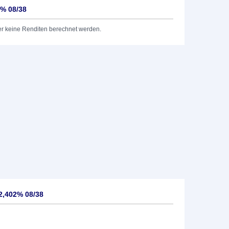
2% 08/38
er keine Renditen berechnet werden.
2,402% 08/38