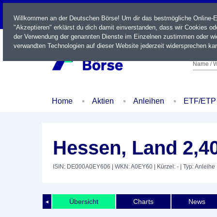
LIVE
Willkommen an der Deutschen Börse! Um dir das bestmögliche Online-Erl
"Akzeptieren" erklärst du dich damit einverstanden, dass wir Cookies o
der Verwendung der genannten Dienste im Einzelnen zustimmen oder wid
verwandten Technologien auf dieser Website jederzeit widersprechen kan
Name / W
Home
Aktien
Anleihen
ETF/ETP
Hessen, Land 2,4
ISIN: DE000A0EY606
| WKN: A0EY60
| Kürzel: -
| Typ: Anleihe
Übersicht
Charts
News
◄