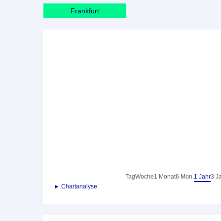
Frankfurt
Tag
Woche
1 Monat
6 Mon.
1 Jahr
3 J
► Chartanalyse