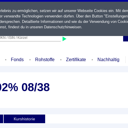
ebnis zu ermöglichen, setzen wir auf unserer Webseite Cookies ein. Mit de
der verwandte Technologien verwenden dürfen. Über den Button "Einstellungen
ersprechen. Detaillierte Informationen und wie du der Verwendung von Cooki
nst, findest du in unseren
Datenschutzhinweisen
.
KN / ISIN / Kürzel
Fonds
Rohstoffe
Zertifikate
Nachhaltig
02% 08/38
Kurshistorie