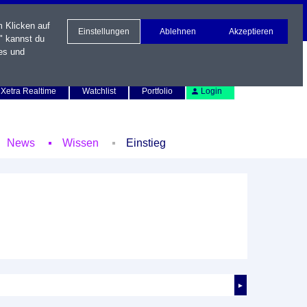
m Klicken auf
Einstellungen
Ablehnen
Akzeptieren
" kannst du
es und
Newsletter
Kontakt
English
Xetra Realtime
Watchlist
Portfolio
Login
News
Wissen
Einstieg
►