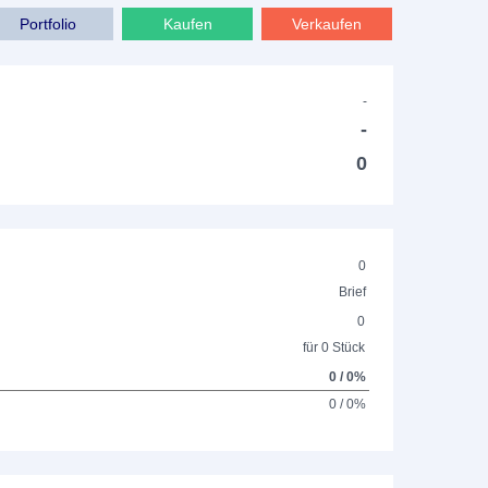
Portfolio
Kaufen
Verkaufen
-
-
0
0
Brief
0
für 0 Stück
0 / 0%
0 / 0%