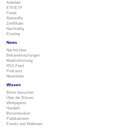
Anleihen
ETF/ETP
Fonds
Rohstoffe
Zertifikate
Nachhaltig
Einstieg
News
Nachrichten
Bekanntmachungen
Marktstimmung
RSS-Feed
Podcasts
Newsletter
Wissen
Börse besuchen
Über die Börsen
Wertpapiere
Handeln
Börsenlexikon
Publikationen
Events und Webinare