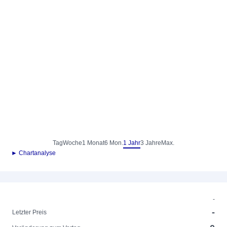
Tag
Woche
1 Monat
6 Mon.
1 Jahr
3 Jahre
Max.
► Chartanalyse
-
-
Letzter Preis