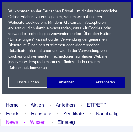
Willkommen an der Deutschen Börse! Um dir das bestmögliche
Online-Erlebnis zu ermöglichen, setzen wir auf unserer
Webseite Cookies ein. Mit dem Klicken auf "Akzeptieren"
erklärst du dich damit einverstanden, dass wir Cookies oder
verwandte Technologien verwenden dürfen. Über den Button
"Einstellungen" kannst du der Verwendung der genannten
Dienste im Einzelnen zustimmen oder widersprechen.
Detaillierte Informationen und wie du der Verwendung von
Cookies und verwandten Technologien auf dieser Website
Name / WKN / ISIN / Kürzel
jederzeit widersprechen kannst, findest du in unseren
Datenschutzhinweisen
.
Newsletter
Kontakt
English
Einstellungen
Ablehnen
Akzeptieren
Xetra Realtime
Watchlist
Portfolio
Login
Home
Aktien
Anleihen
ETF/ETP
Fonds
Rohstoffe
Zertifikate
Nachhaltig
News
Wissen
Einstieg