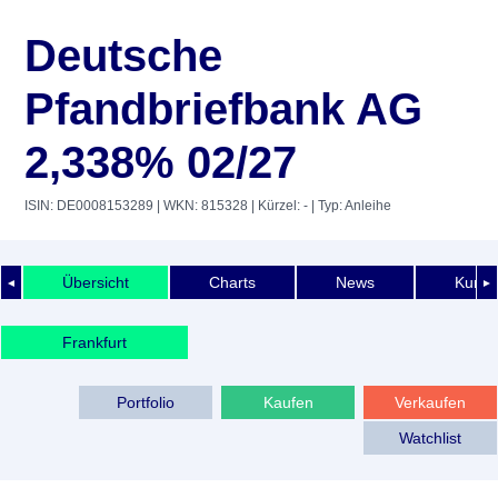
Deutsche
Pfandbriefbank AG
2,338% 02/27
ISIN: DE0008153289
| WKN: 815328
| Kürzel: -
| Typ: Anleihe
Übersicht
Charts
News
Kurshi
◄
►
Frankfurt
Portfolio
Kaufen
Verkaufen
Watchlist