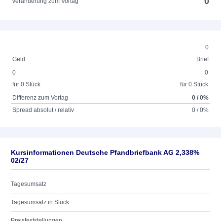
0
Veränderung zum Vortag
0
Geld
Brief
0
0
für 0 Stück
für 0 Stück
Differenz zum Vortag
0 / 0%
Spread absolut / relativ
0 / 0%
Kursinformationen Deutsche Pfandbriefbank AG 2,338%
02/27
Tagesumsatz
Tagesumsatz in Stück
Preisfeststellungen