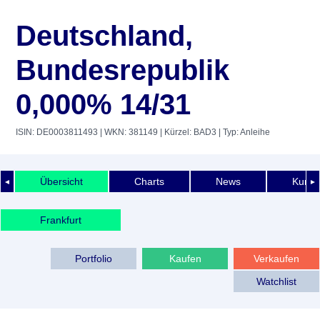
Deutschland,
Bundesrepublik
0,000% 14/31
ISIN: DE0003811493
| WKN: 381149
| Kürzel: BAD3
| Typ: Anleihe
Übersicht
Charts
News
Kurshi
◄
►
Frankfurt
Portfolio
Kaufen
Verkaufen
Watchlist