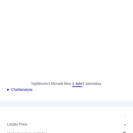
Tag
Woche
1 Monat
6 Mon.
1 Jahr
3 Jahre
Max.
► Chartanalyse
-
-
Letzter Preis