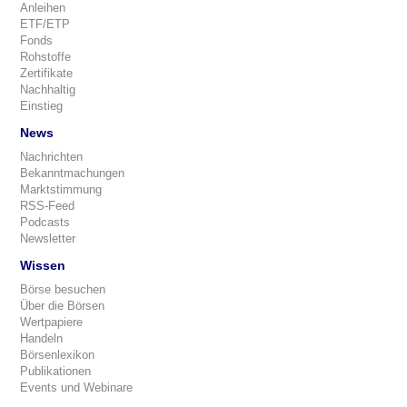
Anleihen
ETF/ETP
Fonds
Rohstoffe
Zertifikate
Nachhaltig
Einstieg
News
Nachrichten
Bekanntmachungen
Marktstimmung
RSS-Feed
Podcasts
Newsletter
Wissen
Börse besuchen
Über die Börsen
Wertpapiere
Handeln
Börsenlexikon
Publikationen
Events und Webinare