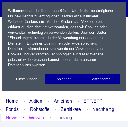
Willkommen an der Deutschen Börse! Um dir das bestmögliche
Online-Erlebnis zu ermöglichen, setzen wir auf unserer
Webseite Cookies ein. Mit dem Klicken auf "Akzeptieren"
erklärst du dich damit einverstanden, dass wir Cookies oder
verwandte Technologien verwenden dürfen. Über den Button
"Einstellungen" kannst du der Verwendung der genannten
Dienste im Einzelnen zustimmen oder widersprechen.
Detaillierte Informationen und wie du der Verwendung von
Cookies und verwandten Technologien auf dieser Website
Name / WKN / ISIN / Kürzel
jederzeit widersprechen kannst, findest du in unseren
Datenschutzhinweisen
.
Newsletter
Kontakt
English
Einstellungen
Ablehnen
Akzeptieren
Xetra Realtime
Watchlist
Portfolio
Login
Home
Aktien
Anleihen
ETF/ETP
Fonds
Rohstoffe
Zertifikate
Nachhaltig
News
Wissen
Einstieg