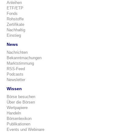
Anleihen
ETF/ETP
Fonds
Rohstoffe
Zertifikate
Nachhaltig
Einstieg
News
Nachrichten
Bekanntmachungen
Marktstimmung
RSS-Feed
Podcasts
Newsletter
Wissen
Börse besuchen
Über die Börsen
Wertpapiere
Handeln
Börsenlexikon
Publikationen
Events und Webinare