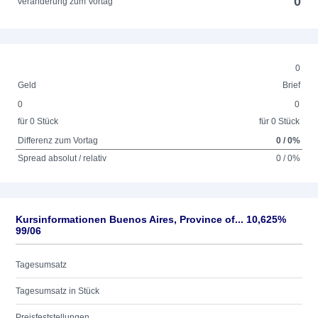
0
Veränderung zum Vortag
0
Geld
Brief
0
0
für 0 Stück
für 0 Stück
Differenz zum Vortag
0 / 0%
Spread absolut / relativ
0 / 0%
Kursinformationen Buenos Aires, Province of... 10,625%
99/06
Tagesumsatz
Tagesumsatz in Stück
Preisfeststellungen