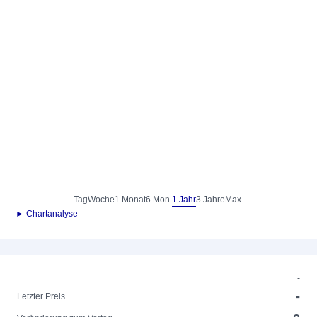
Tag
Woche
1 Monat
6 Mon.
1 Jahr
3 Jahre
Max.
► Chartanalyse
-
-
Letzter Preis