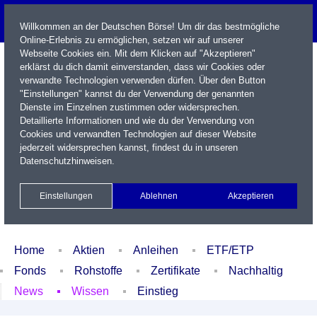
Willkommen an der Deutschen Börse! Um dir das bestmögliche
Online-Erlebnis zu ermöglichen, setzen wir auf unserer
Webseite Cookies ein. Mit dem Klicken auf "Akzeptieren"
erklärst du dich damit einverstanden, dass wir Cookies oder
verwandte Technologien verwenden dürfen. Über den Button
"Einstellungen" kannst du der Verwendung der genannten
Dienste im Einzelnen zustimmen oder widersprechen.
Detaillierte Informationen und wie du der Verwendung von
Cookies und verwandten Technologien auf dieser Website
Name / WKN / ISIN / Kürzel
jederzeit widersprechen kannst, findest du in unseren
Datenschutzhinweisen
.
Newsletter
Kontakt
English
Einstellungen
Ablehnen
Akzeptieren
Xetra Realtime
Watchlist
Portfolio
Login
Home
Aktien
Anleihen
ETF/ETP
Fonds
Rohstoffe
Zertifikate
Nachhaltig
News
Wissen
Einstieg