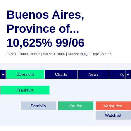
Buenos Aires,
Province of...
10,625% 99/06
ISIN: DE0003138806
| WKN: 313880
| Kürzel: BQQE
| Typ: Anleihe
Übersicht
Charts
News
Kurshi
◄
►
Frankfurt
Portfolio
Kaufen
Verkaufen
Watchlist