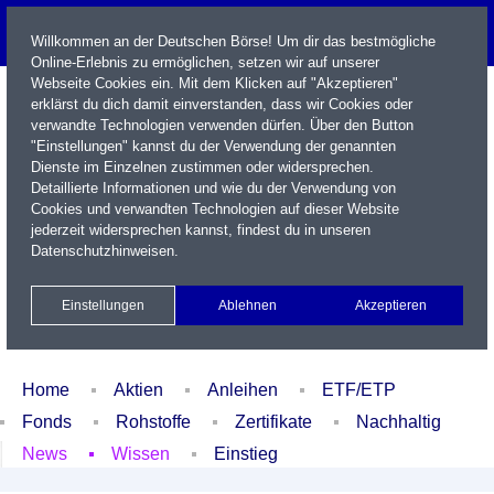
Willkommen an der Deutschen Börse! Um dir das bestmögliche
Online-Erlebnis zu ermöglichen, setzen wir auf unserer
Webseite Cookies ein. Mit dem Klicken auf "Akzeptieren"
erklärst du dich damit einverstanden, dass wir Cookies oder
verwandte Technologien verwenden dürfen. Über den Button
"Einstellungen" kannst du der Verwendung der genannten
Dienste im Einzelnen zustimmen oder widersprechen.
Detaillierte Informationen und wie du der Verwendung von
Cookies und verwandten Technologien auf dieser Website
Name / WKN / ISIN / Kürzel
jederzeit widersprechen kannst, findest du in unseren
Datenschutzhinweisen
.
Newsletter
Kontakt
English
Einstellungen
Ablehnen
Akzeptieren
Xetra Realtime
Watchlist
Portfolio
Login
Home
Aktien
Anleihen
ETF/ETP
Fonds
Rohstoffe
Zertifikate
Nachhaltig
News
Wissen
Einstieg