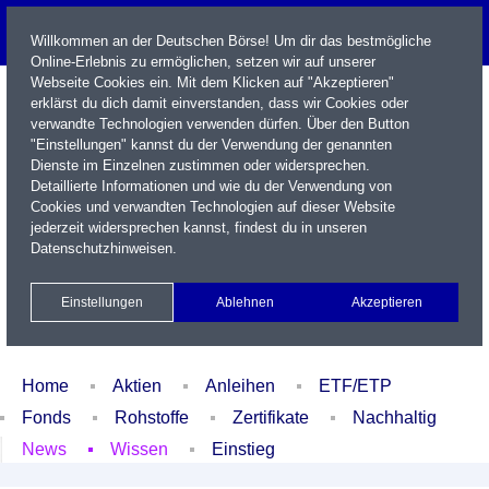
Willkommen an der Deutschen Börse! Um dir das bestmögliche
Online-Erlebnis zu ermöglichen, setzen wir auf unserer
Webseite Cookies ein. Mit dem Klicken auf "Akzeptieren"
erklärst du dich damit einverstanden, dass wir Cookies oder
verwandte Technologien verwenden dürfen. Über den Button
"Einstellungen" kannst du der Verwendung der genannten
Dienste im Einzelnen zustimmen oder widersprechen.
Detaillierte Informationen und wie du der Verwendung von
Cookies und verwandten Technologien auf dieser Website
Name / WKN / ISIN / Kürzel
jederzeit widersprechen kannst, findest du in unseren
Datenschutzhinweisen
.
Newsletter
Kontakt
English
Einstellungen
Ablehnen
Akzeptieren
Xetra Realtime
Watchlist
Portfolio
Login
Home
Aktien
Anleihen
ETF/ETP
Fonds
Rohstoffe
Zertifikate
Nachhaltig
News
Wissen
Einstieg