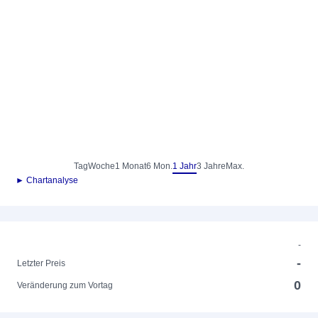
Tag
Woche
1 Monat
6 Mon.
1 Jahr
3 Jahre
Max.
► Chartanalyse
-
-
Letzter Preis
0
Veränderung zum Vortag