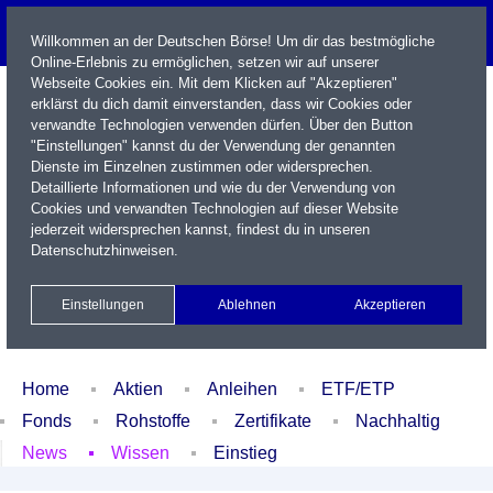
Willkommen an der Deutschen Börse! Um dir das bestmögliche
Online-Erlebnis zu ermöglichen, setzen wir auf unserer
Webseite Cookies ein. Mit dem Klicken auf "Akzeptieren"
erklärst du dich damit einverstanden, dass wir Cookies oder
verwandte Technologien verwenden dürfen. Über den Button
"Einstellungen" kannst du der Verwendung der genannten
Dienste im Einzelnen zustimmen oder widersprechen.
Detaillierte Informationen und wie du der Verwendung von
Cookies und verwandten Technologien auf dieser Website
Name / WKN / ISIN / Kürzel
jederzeit widersprechen kannst, findest du in unseren
Datenschutzhinweisen
.
Newsletter
Kontakt
English
Einstellungen
Ablehnen
Akzeptieren
Xetra Realtime
Watchlist
Portfolio
Login
Home
Aktien
Anleihen
ETF/ETP
Fonds
Rohstoffe
Zertifikate
Nachhaltig
News
Wissen
Einstieg