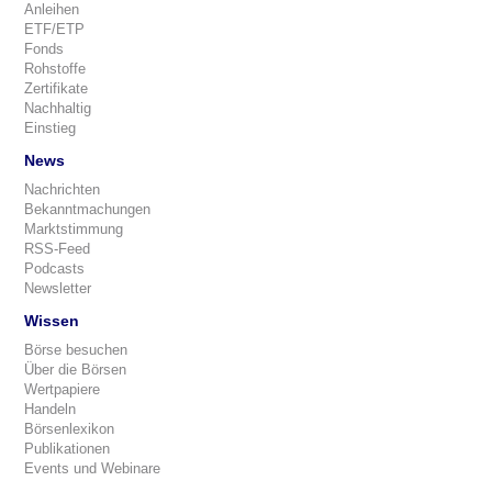
Anleihen
ETF/ETP
Fonds
Rohstoffe
Zertifikate
Nachhaltig
Einstieg
News
Nachrichten
Bekanntmachungen
Marktstimmung
RSS-Feed
Podcasts
Newsletter
Wissen
Börse besuchen
Über die Börsen
Wertpapiere
Handeln
Börsenlexikon
Publikationen
Events und Webinare