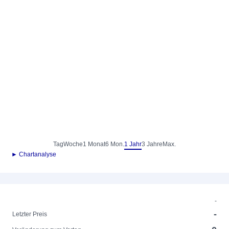
Tag
Woche
1 Monat
6 Mon.
1 Jahr
3 Jahre
Max.
► Chartanalyse
-
-
Letzter Preis