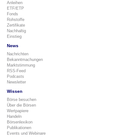
Anleihen
ETF/ETP
Fonds
Rohstoffe
Zertifikate
Nachhaltig
Einstieg
News
Nachrichten
Bekanntmachungen
Marktstimmung
RSS-Feed
Podcasts
Newsletter
Wissen
Börse besuchen
Über die Börsen
Wertpapiere
Handeln
Börsenlexikon
Publikationen
Events und Webinare