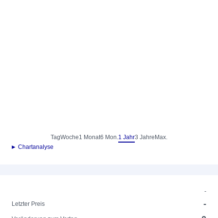
Tag
Woche
1 Monat
6 Mon.
1 Jahr
3 Jahre
Max.
► Chartanalyse
-
-
Letzter Preis