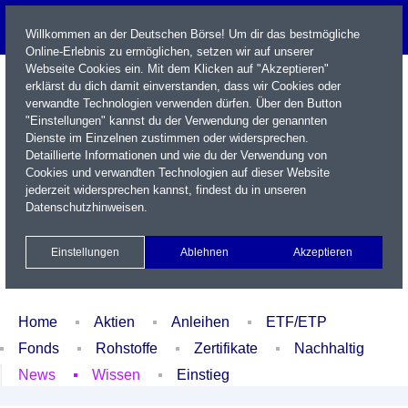
Willkommen an der Deutschen Börse! Um dir das bestmögliche
Online-Erlebnis zu ermöglichen, setzen wir auf unserer
Webseite Cookies ein. Mit dem Klicken auf "Akzeptieren"
erklärst du dich damit einverstanden, dass wir Cookies oder
verwandte Technologien verwenden dürfen. Über den Button
"Einstellungen" kannst du der Verwendung der genannten
Dienste im Einzelnen zustimmen oder widersprechen.
Detaillierte Informationen und wie du der Verwendung von
Cookies und verwandten Technologien auf dieser Website
Name / WKN / ISIN / Kürzel
jederzeit widersprechen kannst, findest du in unseren
Datenschutzhinweisen
.
Newsletter
Kontakt
English
Einstellungen
Ablehnen
Akzeptieren
Xetra Realtime
Watchlist
Portfolio
Login
Home
Aktien
Anleihen
ETF/ETP
Fonds
Rohstoffe
Zertifikate
Nachhaltig
News
Wissen
Einstieg