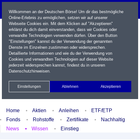
Willkommen an der Deutschen Börse! Um dir das bestmögliche
Online-Erlebnis zu ermöglichen, setzen wir auf unserer
Webseite Cookies ein. Mit dem Klicken auf "Akzeptieren"
erklärst du dich damit einverstanden, dass wir Cookies oder
verwandte Technologien verwenden dürfen. Über den Button
"Einstellungen" kannst du der Verwendung der genannten
Dienste im Einzelnen zustimmen oder widersprechen.
Detaillierte Informationen und wie du der Verwendung von
Cookies und verwandten Technologien auf dieser Website
Name / WKN / ISIN / Kürzel
jederzeit widersprechen kannst, findest du in unseren
Datenschutzhinweisen
.
Newsletter
Kontakt
English
Einstellungen
Ablehnen
Akzeptieren
Xetra Realtime
Watchlist
Portfolio
Login
Home
Aktien
Anleihen
ETF/ETP
Fonds
Rohstoffe
Zertifikate
Nachhaltig
News
Wissen
Einstieg