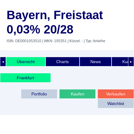
Bayern, Freistaat
0,03% 20/28
ISIN: DE0001053510
| WKN: 105351
| Kürzel: -
| Typ: Anleihe
Übersicht
Charts
News
Kurshi
◄
►
Frankfurt
Portfolio
Kaufen
Verkaufen
Watchlist