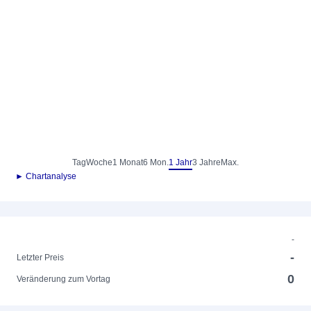
Tag
Woche
1 Monat
6 Mon.
1 Jahr
3 Jahre
Max.
► Chartanalyse
-
-
Letzter Preis
0
Veränderung zum Vortag