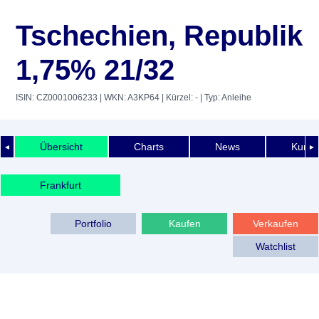
Tschechien, Republik
1,75% 21/32
ISIN: CZ0001006233
| WKN: A3KP64
| Kürzel: -
| Typ: Anleihe
Übersicht
Charts
News
Kurshi
◄
►
Frankfurt
Portfolio
Kaufen
Verkaufen
Watchlist