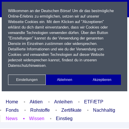
Willkommen an der Deutschen Börse! Um dir das bestmögliche
Online-Erlebnis zu ermöglichen, setzen wir auf unserer
Webseite Cookies ein. Mit dem Klicken auf "Akzeptieren"
erklärst du dich damit einverstanden, dass wir Cookies oder
verwandte Technologien verwenden dürfen. Über den Button
"Einstellungen" kannst du der Verwendung der genannten
Dienste im Einzelnen zustimmen oder widersprechen.
Detaillierte Informationen und wie du der Verwendung von
Cookies und verwandten Technologien auf dieser Website
Name / WKN / ISIN / Kürzel
jederzeit widersprechen kannst, findest du in unseren
Datenschutzhinweisen
.
Newsletter
Kontakt
English
Einstellungen
Ablehnen
Akzeptieren
Xetra Realtime
Watchlist
Portfolio
Login
Home
Aktien
Anleihen
ETF/ETP
Fonds
Rohstoffe
Zertifikate
Nachhaltig
News
Wissen
Einstieg