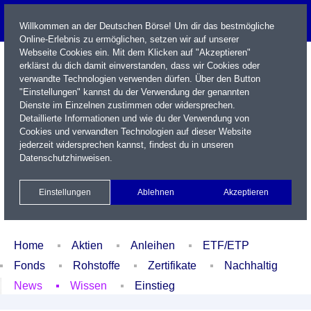
Willkommen an der Deutschen Börse! Um dir das bestmögliche
Online-Erlebnis zu ermöglichen, setzen wir auf unserer
Webseite Cookies ein. Mit dem Klicken auf "Akzeptieren"
erklärst du dich damit einverstanden, dass wir Cookies oder
verwandte Technologien verwenden dürfen. Über den Button
"Einstellungen" kannst du der Verwendung der genannten
Dienste im Einzelnen zustimmen oder widersprechen.
Detaillierte Informationen und wie du der Verwendung von
Cookies und verwandten Technologien auf dieser Website
Name / WKN / ISIN / Kürzel
jederzeit widersprechen kannst, findest du in unseren
Datenschutzhinweisen
.
Newsletter
Kontakt
English
Einstellungen
Ablehnen
Akzeptieren
Xetra Realtime
Watchlist
Portfolio
Login
Home
Aktien
Anleihen
ETF/ETP
Fonds
Rohstoffe
Zertifikate
Nachhaltig
News
Wissen
Einstieg