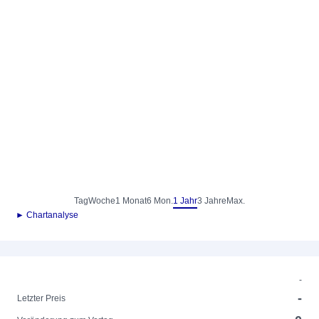
Tag
Woche
1 Monat
6 Mon.
1 Jahr
3 Jahre
Max.
► Chartanalyse
-
-
Letzter Preis