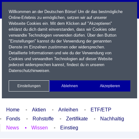
Willkommen an der Deutschen Börse! Um dir das bestmögliche
Online-Erlebnis zu ermöglichen, setzen wir auf unserer
Webseite Cookies ein. Mit dem Klicken auf "Akzeptieren"
erklärst du dich damit einverstanden, dass wir Cookies oder
verwandte Technologien verwenden dürfen. Über den Button
"Einstellungen" kannst du der Verwendung der genannten
Dienste im Einzelnen zustimmen oder widersprechen.
Detaillierte Informationen und wie du der Verwendung von
Cookies und verwandten Technologien auf dieser Website
Name / WKN / ISIN / Kürzel
jederzeit widersprechen kannst, findest du in unseren
Datenschutzhinweisen
.
Newsletter
Kontakt
English
Einstellungen
Ablehnen
Akzeptieren
Xetra Realtime
Watchlist
Portfolio
Login
Home
Aktien
Anleihen
ETF/ETP
Fonds
Rohstoffe
Zertifikate
Nachhaltig
News
Wissen
Einstieg