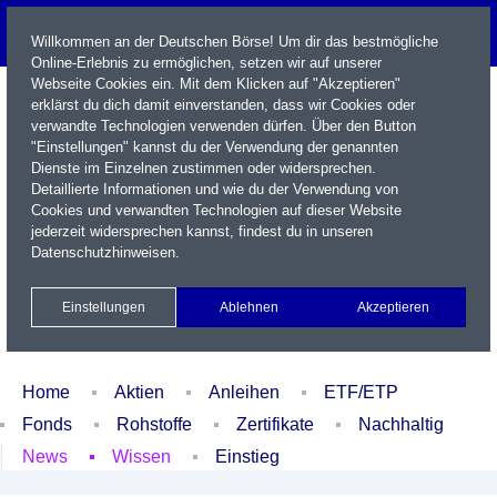
Willkommen an der Deutschen Börse! Um dir das bestmögliche
Online-Erlebnis zu ermöglichen, setzen wir auf unserer
Webseite Cookies ein. Mit dem Klicken auf "Akzeptieren"
erklärst du dich damit einverstanden, dass wir Cookies oder
verwandte Technologien verwenden dürfen. Über den Button
"Einstellungen" kannst du der Verwendung der genannten
Dienste im Einzelnen zustimmen oder widersprechen.
Detaillierte Informationen und wie du der Verwendung von
Cookies und verwandten Technologien auf dieser Website
Name / WKN / ISIN / Kürzel
jederzeit widersprechen kannst, findest du in unseren
Datenschutzhinweisen
.
Newsletter
Kontakt
English
Einstellungen
Ablehnen
Akzeptieren
Xetra Realtime
Watchlist
Portfolio
Login
Home
Aktien
Anleihen
ETF/ETP
Fonds
Rohstoffe
Zertifikate
Nachhaltig
News
Wissen
Einstieg