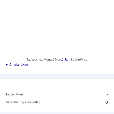
Tag
Woche
1 Monat
6 Mon.
1 Jahr
3 Jahre
Max.
► Chartanalyse
-
-
Letzter Preis
0
Veränderung zum Vortag