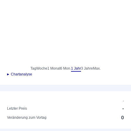
Tag
Woche
1 Monat
6 Mon.
1 Jahr
3 Jahre
Max.
► Chartanalyse
-
-
Letzter Preis
0
Veränderung zum Vortag