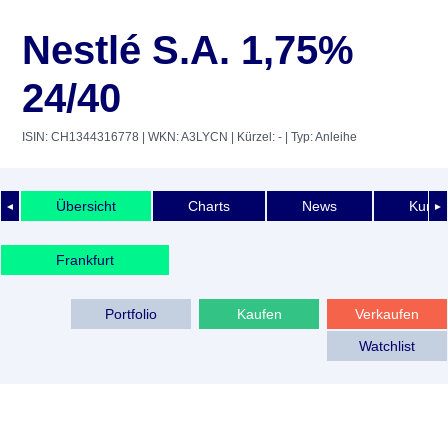
Nestlé S.A. 1,75%
24/40
ISIN: CH1344316778
| WKN: A3LYCN
| Kürzel: -
| Typ: Anleihe
Übersicht
Charts
News
Kurshi
◄
►
Frankfurt
Portfolio
Kaufen
Verkaufen
Watchlist