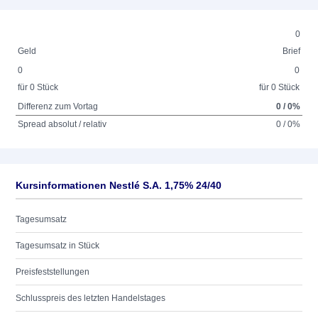
0
Geld
Brief
0
0
für 0 Stück
für 0 Stück
Differenz zum Vortag
0 / 0%
Spread absolut / relativ
0 / 0%
Kursinformationen Nestlé S.A. 1,75% 24/40
Tagesumsatz
Tagesumsatz in Stück
Preisfeststellungen
Schlusspreis des letzten Handelstages