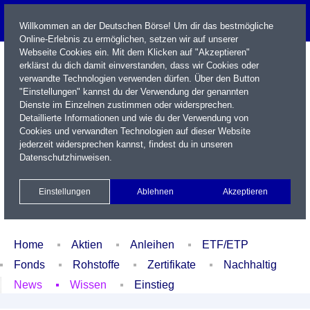
Willkommen an der Deutschen Börse! Um dir das bestmögliche
Online-Erlebnis zu ermöglichen, setzen wir auf unserer
Webseite Cookies ein. Mit dem Klicken auf "Akzeptieren"
erklärst du dich damit einverstanden, dass wir Cookies oder
verwandte Technologien verwenden dürfen. Über den Button
"Einstellungen" kannst du der Verwendung der genannten
Dienste im Einzelnen zustimmen oder widersprechen.
Detaillierte Informationen und wie du der Verwendung von
Cookies und verwandten Technologien auf dieser Website
Name / WKN / ISIN / Kürzel
jederzeit widersprechen kannst, findest du in unseren
Datenschutzhinweisen
.
Newsletter
Kontakt
English
Einstellungen
Ablehnen
Akzeptieren
Xetra Realtime
Watchlist
Portfolio
Login
Home
Aktien
Anleihen
ETF/ETP
Fonds
Rohstoffe
Zertifikate
Nachhaltig
News
Wissen
Einstieg