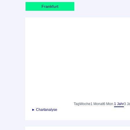
Frankfurt
Tag
Woche
1 Monat
6 Mon.
1 Jahr
3 J
► Chartanalyse