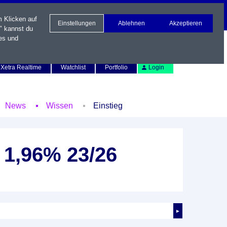
m Klicken auf
Einstellungen
Ablehnen
Akzeptieren
" kannst du
es und
Newsletter
Kontakt
English
Xetra Realtime
Watchlist
Portfolio
Login
News
Wissen
Einstieg
 1,96% 23/26
►