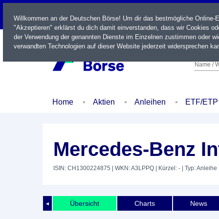
LIVE
Willkommen an der Deutschen Börse! Um dir das bestmögliche Online-Erl
"Akzeptieren" erklärst du dich damit einverstanden, dass wir Cookies o
der Verwendung der genannten Dienste im Einzelnen zustimmen oder wid
verwandten Technologien auf dieser Website jederzeit widersprechen kan
Name / W
Home
Aktien
Anleihen
ETF/ETP
Mercedes-Benz Int
ISIN: CH1300224875
| WKN: A3LPPQ
| Kürzel: -
| Typ: Anleihe
Übersicht
Charts
News
◄