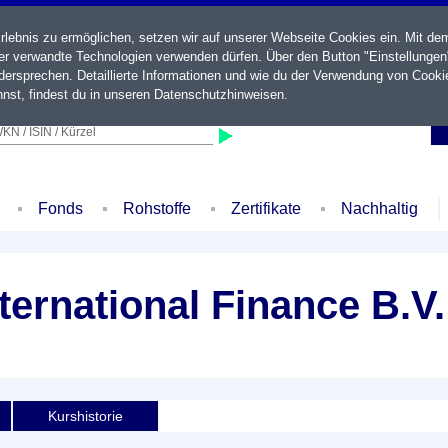
ebnis zu ermöglichen, setzen wir auf unserer Webseite Cookies ein. Mit de
der verwandte Technologien verwenden dürfen. Über den Button "Einstellungen
ersprechen. Detaillierte Informationen und wie du der Verwendung von Cooki
nst, findest du in unseren
Datenschutzhinweisen
.
KN / ISIN / Kürzel
Fonds
Rohstoffe
Zertifikate
Nachhaltig
ernational Finance B.V.
Kurshistorie