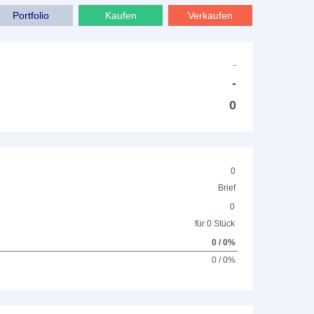
Portfolio
Kaufen
Verkaufen
-
-
0
0
Brief
0
für 0 Stück
0 / 0%
0 / 0%