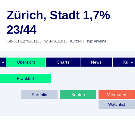
Zürich, Stadt 1,7%
23/44
ISIN: CH1279261163
| WKN: A3LK15
| Kürzel: -
| Typ: Anleihe
Übersicht
Charts
News
Kurshi
◄
►
Frankfurt
Portfolio
Kaufen
Verkaufen
Watchlist