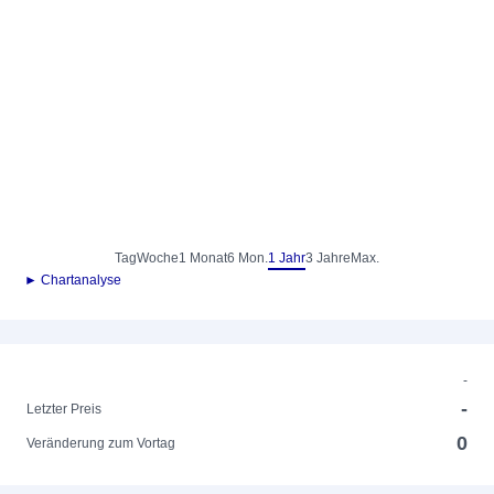
Tag
Woche
1 Monat
6 Mon.
1 Jahr
3 Jahre
Max.
► Chartanalyse
-
-
Letzter Preis
0
Veränderung zum Vortag