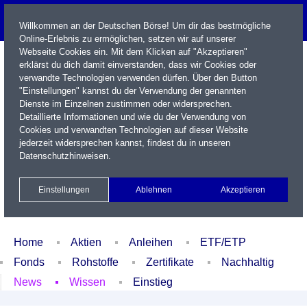
Willkommen an der Deutschen Börse! Um dir das bestmögliche
Online-Erlebnis zu ermöglichen, setzen wir auf unserer
Webseite Cookies ein. Mit dem Klicken auf "Akzeptieren"
erklärst du dich damit einverstanden, dass wir Cookies oder
verwandte Technologien verwenden dürfen. Über den Button
"Einstellungen" kannst du der Verwendung der genannten
Dienste im Einzelnen zustimmen oder widersprechen.
Detaillierte Informationen und wie du der Verwendung von
Cookies und verwandten Technologien auf dieser Website
Name / WKN / ISIN / Kürzel
jederzeit widersprechen kannst, findest du in unseren
Datenschutzhinweisen
.
Newsletter
Kontakt
English
Einstellungen
Ablehnen
Akzeptieren
Xetra Realtime
Watchlist
Portfolio
Login
Home
Aktien
Anleihen
ETF/ETP
Fonds
Rohstoffe
Zertifikate
Nachhaltig
News
Wissen
Einstieg