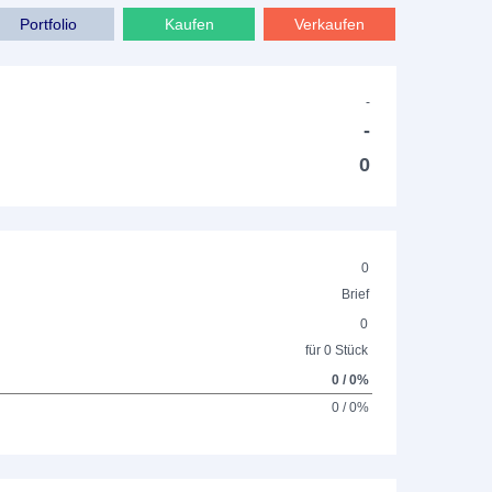
Portfolio
Kaufen
Verkaufen
-
-
0
0
Brief
0
für 0 Stück
0 / 0%
0 / 0%