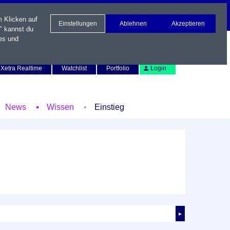
m Klicken auf
Einstellungen
Ablehnen
Akzeptieren
" kannst du
es und
Newsletter
Kontakt
English
Xetra Realtime
Watchlist
Portfolio
Login
News
Wissen
Einstieg
►