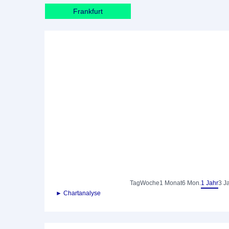
Frankfurt
Tag
Woche
1 Monat
6 Mon.
1 Jahr
3 J
► Chartanalyse