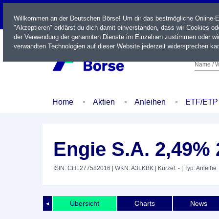
LIVE
Willkommen an der Deutschen Börse! Um dir das bestmögliche Online-Erl
"Akzeptieren" erklärst du dich damit einverstanden, dass wir Cookies o
der Verwendung der genannten Dienste im Einzelnen zustimmen oder wid
verwandten Technologien auf dieser Website jederzeit widersprechen kan
Name / W
Home
Aktien
Anleihen
ETF/ETP
Engie S.A. 2,49% 
ISIN: CH1277582016
| WKN: A3LKBK
| Kürzel: -
| Typ: Anleihe
Übersicht
Charts
News
◄