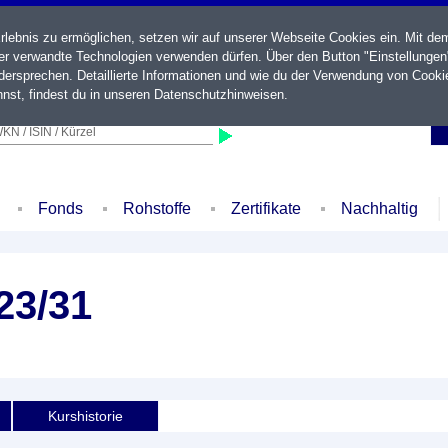
ebnis zu ermöglichen, setzen wir auf unserer Webseite Cookies ein. Mit de
der verwandte Technologien verwenden dürfen. Über den Button "Einstellungen
ersprechen. Detaillierte Informationen und wie du der Verwendung von Cooki
nst, findest du in unseren
Datenschutzhinweisen
.
KN / ISIN / Kürzel
Fonds
Rohstoffe
Zertifikate
Nachhaltig
23/31
Kurshistorie