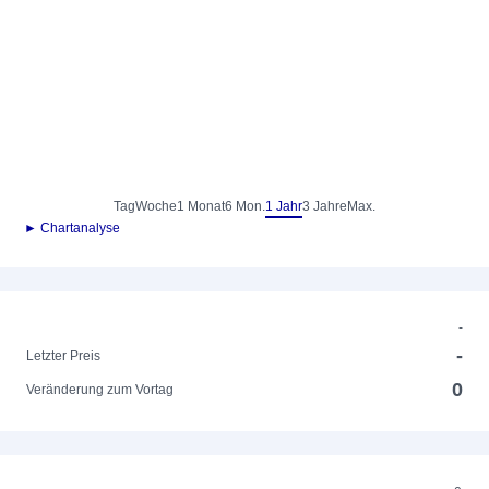
Tag
Woche
1 Monat
6 Mon.
1 Jahr
3 Jahre
Max.
► Chartanalyse
-
-
Letzter Preis
0
Veränderung zum Vortag