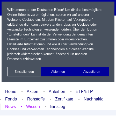
Willkommen an der Deutschen Börse! Um dir das bestmögliche
Online-Erlebnis zu ermöglichen, setzen wir auf unserer
Webseite Cookies ein. Mit dem Klicken auf "Akzeptieren"
erklärst du dich damit einverstanden, dass wir Cookies oder
verwandte Technologien verwenden dürfen. Über den Button
"Einstellungen" kannst du der Verwendung der genannten
Dienste im Einzelnen zustimmen oder widersprechen.
Detaillierte Informationen und wie du der Verwendung von
Cookies und verwandten Technologien auf dieser Website
Name / WKN / ISIN / Kürzel
jederzeit widersprechen kannst, findest du in unseren
Datenschutzhinweisen
.
Newsletter
Kontakt
English
Einstellungen
Ablehnen
Akzeptieren
Xetra Realtime
Watchlist
Portfolio
Login
Home
Aktien
Anleihen
ETF/ETP
Fonds
Rohstoffe
Zertifikate
Nachhaltig
News
Wissen
Einstieg