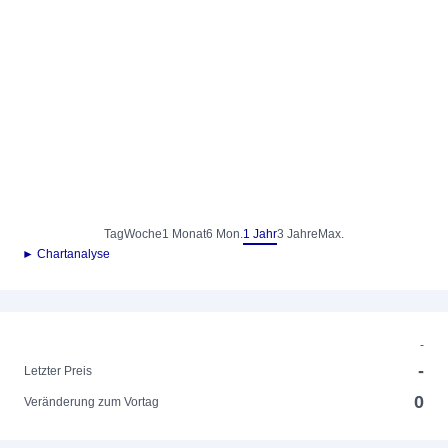
Tag
Woche
1 Monat
6 Mon.
1 Jahr
3 Jahre
Max.
► Chartanalyse
-
-
Letzter Preis
0
Veränderung zum Vortag