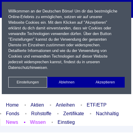
Willkommen an der Deutschen Börse! Um dir das bestmögliche
Online-Erlebnis zu ermöglichen, setzen wir auf unserer
Webseite Cookies ein. Mit dem Klicken auf "Akzeptieren"
erklärst du dich damit einverstanden, dass wir Cookies oder
verwandte Technologien verwenden dürfen. Über den Button
"Einstellungen" kannst du der Verwendung der genannten
Dienste im Einzelnen zustimmen oder widersprechen.
Detaillierte Informationen und wie du der Verwendung von
Cookies und verwandten Technologien auf dieser Website
Name / WKN / ISIN / Kürzel
jederzeit widersprechen kannst, findest du in unseren
Datenschutzhinweisen
.
Newsletter
Kontakt
English
Einstellungen
Ablehnen
Akzeptieren
Xetra Realtime
Watchlist
Portfolio
Login
Home
Aktien
Anleihen
ETF/ETP
Fonds
Rohstoffe
Zertifikate
Nachhaltig
News
Wissen
Einstieg