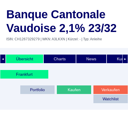
Banque Cantonale
Vaudoise 2,1% 23/32
ISIN: CH1267329279
| WKN: A3LKXN
| Kürzel: -
| Typ: Anleihe
Übersicht
Charts
News
Kurshi
◄
►
Frankfurt
Portfolio
Kaufen
Verkaufen
Watchlist