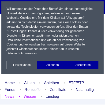
Willkommen an der Deutschen Börse! Um dir das bestmögliche
Online-Erlebnis zu ermöglichen, setzen wir auf unserer
Webseite Cookies ein. Mit dem Klicken auf "Akzeptieren"
erklärst du dich damit einverstanden, dass wir Cookies oder
verwandte Technologien verwenden dürfen. Über den Button
"Einstellungen" kannst du der Verwendung der genannten
Dienste im Einzelnen zustimmen oder widersprechen.
Detaillierte Informationen und wie du der Verwendung von
Cookies und verwandten Technologien auf dieser Website
Name / WKN / ISIN / Kürzel
jederzeit widersprechen kannst, findest du in unseren
Datenschutzhinweisen
.
Newsletter
Kontakt
English
Einstellungen
Ablehnen
Akzeptieren
Xetra Realtime
Watchlist
Portfolio
Login
Home
Aktien
Anleihen
ETF/ETP
Fonds
Rohstoffe
Zertifikate
Nachhaltig
News
Wissen
Einstieg