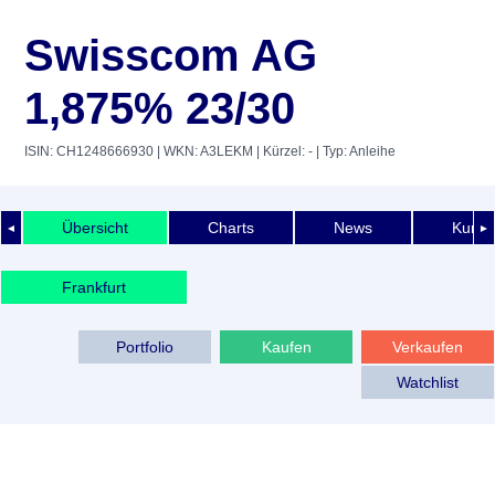
Swisscom AG
1,875% 23/30
ISIN: CH1248666930
| WKN: A3LEKM
| Kürzel: -
| Typ: Anleihe
Übersicht
Charts
News
Kurshi
◄
►
Frankfurt
Portfolio
Kaufen
Verkaufen
Watchlist