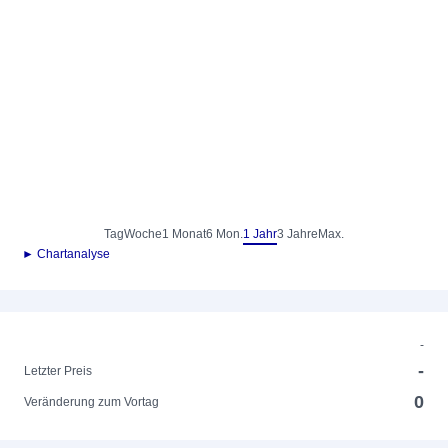
Tag
Woche
1 Monat
6 Mon.
1 Jahr
3 Jahre
Max.
► Chartanalyse
-
-
Letzter Preis
0
Veränderung zum Vortag