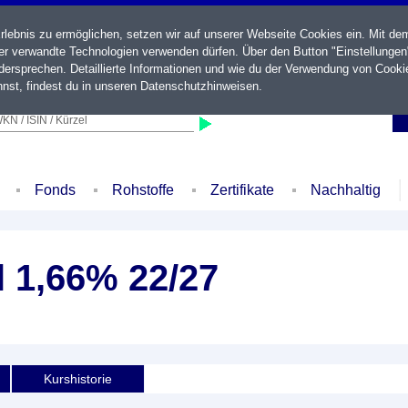
ebnis zu ermöglichen, setzen wir auf unserer Webseite Cookies ein. Mit de
der verwandte Technologien verwenden dürfen. Über den Button "Einstellungen
ersprechen. Detaillierte Informationen und wie du der Verwendung von Cooki
nst, findest du in unseren
Datenschutzhinweisen
.
KN / ISIN / Kürzel
Fonds
Rohstoffe
Zertifikate
Nachhaltig
l 1,66% 22/27
Kurshistorie