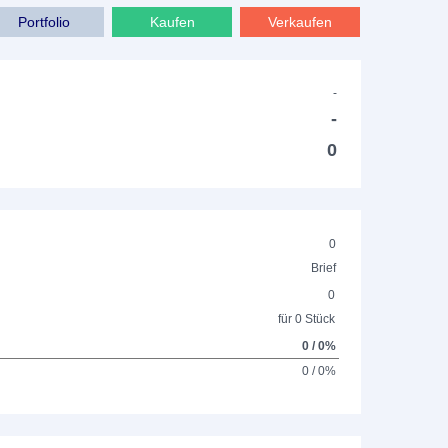
Portfolio
Kaufen
Verkaufen
-
-
0
0
Brief
0
für 0 Stück
0 / 0%
0 / 0%