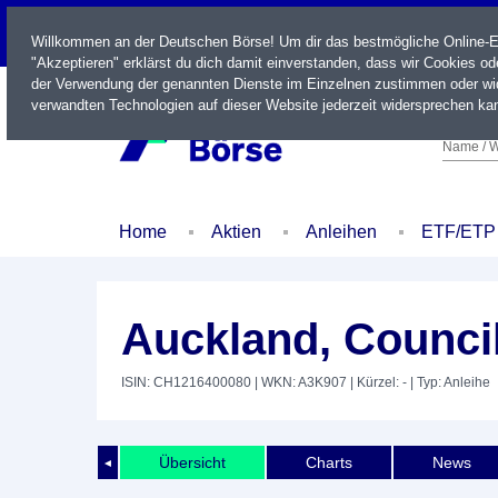
LIVE
Willkommen an der Deutschen Börse! Um dir das bestmögliche Online-Erl
"Akzeptieren" erklärst du dich damit einverstanden, dass wir Cookies o
der Verwendung der genannten Dienste im Einzelnen zustimmen oder wid
verwandten Technologien auf dieser Website jederzeit widersprechen kan
Name / W
Home
Aktien
Anleihen
ETF/ETP
Auckland, Counci
ISIN: CH1216400080
| WKN: A3K907
| Kürzel: -
| Typ: Anleihe
Übersicht
Charts
News
◄