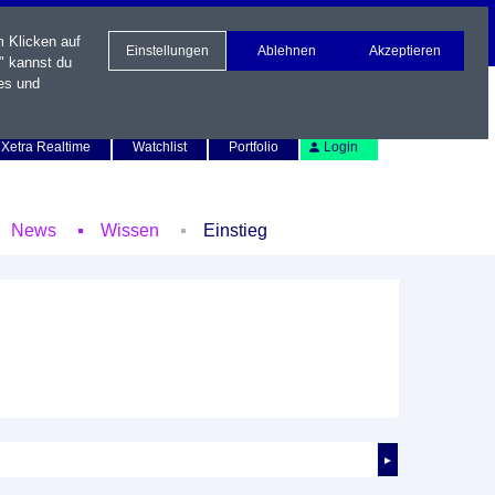
m Klicken auf
Einstellungen
Ablehnen
Akzeptieren
" kannst du
es und
Newsletter
Kontakt
English
Xetra Realtime
Watchlist
Portfolio
Login
News
Wissen
Einstieg
►