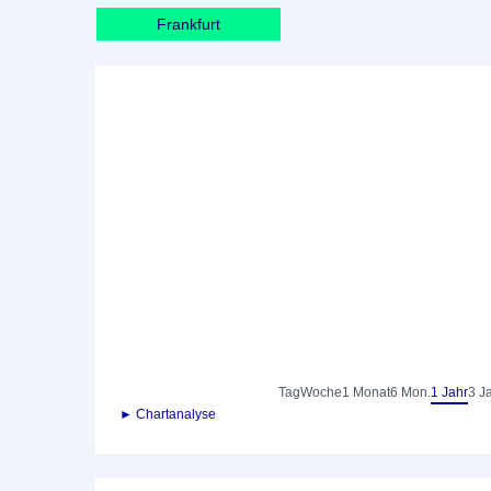
Frankfurt
Tag
Woche
1 Monat
6 Mon.
1 Jahr
3 J
► Chartanalyse