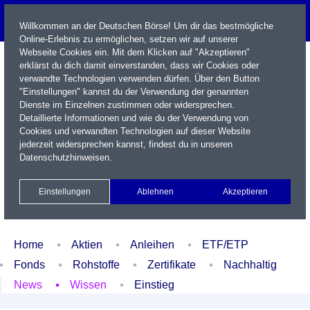
Willkommen an der Deutschen Börse! Um dir das bestmögliche
Online-Erlebnis zu ermöglichen, setzen wir auf unserer
Webseite Cookies ein. Mit dem Klicken auf "Akzeptieren"
erklärst du dich damit einverstanden, dass wir Cookies oder
verwandte Technologien verwenden dürfen. Über den Button
"Einstellungen" kannst du der Verwendung der genannten
Dienste im Einzelnen zustimmen oder widersprechen.
Detaillierte Informationen und wie du der Verwendung von
Cookies und verwandten Technologien auf dieser Website
Name / WKN / ISIN / Kürzel
jederzeit widersprechen kannst, findest du in unseren
Datenschutzhinweisen
.
Newsletter
Kontakt
English
Einstellungen
Ablehnen
Akzeptieren
Xetra Realtime
Watchlist
Portfolio
Login
Home
Aktien
Anleihen
ETF/ETP
Fonds
Rohstoffe
Zertifikate
Nachhaltig
News
Wissen
Einstieg