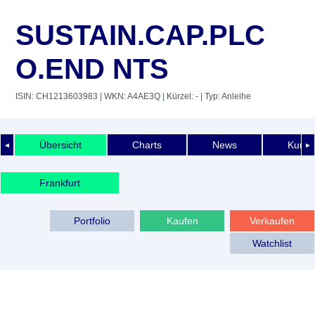
SUSTAIN.CAP.PLC
O.END NTS
ISIN: CH1213603983
| WKN: A4AE3Q
| Kürzel: -
| Typ: Anleihe
Übersicht
Charts
News
Kurshi
◄
►
Frankfurt
Portfolio
Kaufen
Verkaufen
Watchlist