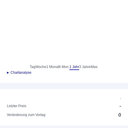
Tag
Woche
1 Monat
6 Mon.
1 Jahr
3 Jahre
Max.
► Chartanalyse
-
-
Letzter Preis
0
Veränderung zum Vortag