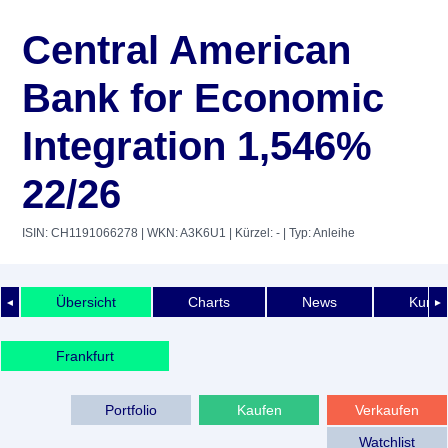
Central American
Bank for Economic
Integration 1,546%
22/26
ISIN: CH1191066278
| WKN: A3K6U1
| Kürzel: -
| Typ: Anleihe
Übersicht
Charts
News
Kurshi
◄
►
Frankfurt
Portfolio
Kaufen
Verkaufen
Watchlist