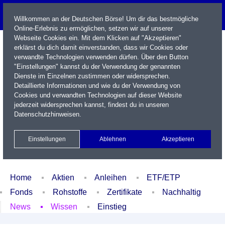
Willkommen an der Deutschen Börse! Um dir das bestmögliche
Online-Erlebnis zu ermöglichen, setzen wir auf unserer
Webseite Cookies ein. Mit dem Klicken auf "Akzeptieren"
erklärst du dich damit einverstanden, dass wir Cookies oder
verwandte Technologien verwenden dürfen. Über den Button
"Einstellungen" kannst du der Verwendung der genannten
Dienste im Einzelnen zustimmen oder widersprechen.
Detaillierte Informationen und wie du der Verwendung von
Cookies und verwandten Technologien auf dieser Website
Name / WKN / ISIN / Kürzel
jederzeit widersprechen kannst, findest du in unseren
Datenschutzhinweisen
.
Newsletter
Kontakt
English
Einstellungen
Ablehnen
Akzeptieren
Xetra Realtime
Watchlist
Portfolio
Login
Home
Aktien
Anleihen
ETF/ETP
Fonds
Rohstoffe
Zertifikate
Nachhaltig
News
Wissen
Einstieg