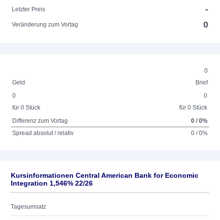
-
Letzter Preis
0
Veränderung zum Vortag
0
Geld
Brief
0
0
für 0 Stück
für 0 Stück
Differenz zum Vortag
0 / 0%
Spread absolut / relativ
0 / 0%
Kursinformationen Central American Bank for Economic
Integration 1,546% 22/26
Tagesumsatz