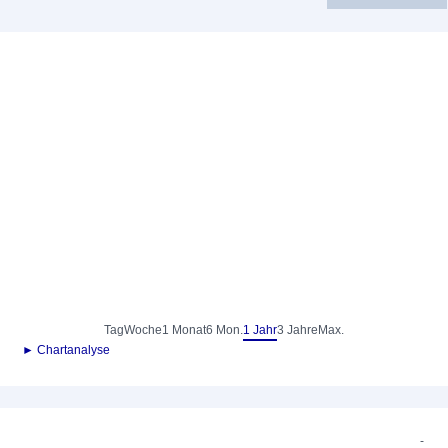
Tag
Woche
1 Monat
6 Mon.
1 Jahr
3 Jahre
Max.
► Chartanalyse
-