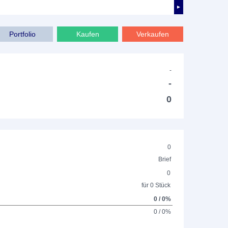
►
Portfolio
Kaufen
Verkaufen
-
-
0
0
Brief
0
für 0 Stück
0 / 0%
0 / 0%