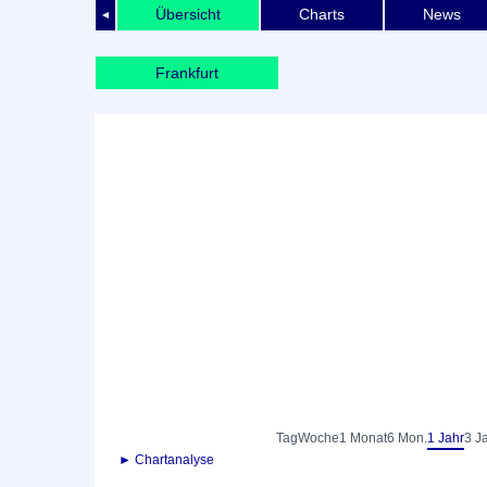
Übersicht
Charts
News
◄
Frankfurt
Tag
Woche
1 Monat
6 Mon.
1 Jahr
3 J
► Chartanalyse