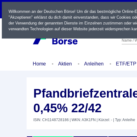
LIVE
Willkommen an der Deutschen Börse! Um dir das bestmögliche Online-Erl
"Akzeptieren" erklärst du dich damit einverstanden, dass wir Cookies o
der Verwendung der genannten Dienste im Einzelnen zustimmen oder wid
verwandten Technologien auf dieser Website jederzeit widersprechen kan
Name / W
Home
Aktien
Anleihen
ETF/ETP
Pfandbriefzentra
0,45% 22/42
ISIN: CH1148728186
| WKN: A3K1FN
| Kürzel: -
| Typ: Anleihe