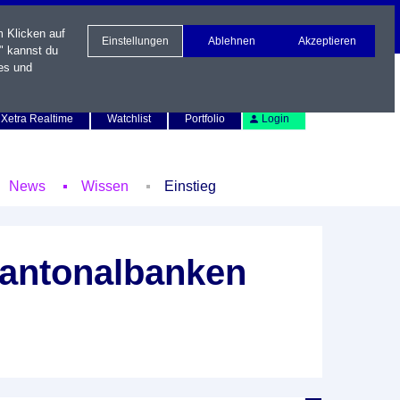
m Klicken auf
Einstellungen
Ablehnen
Akzeptieren
" kannst du
es und
Newsletter
Kontakt
English
Xetra Realtime
Watchlist
Portfolio
Login
News
Wissen
Einstieg
Kantonalbanken