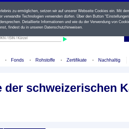
ebnis zu ermöglichen, setzen wir auf unserer Webseite Cookies ein. Mit de
der verwandte Technologien verwenden dürfen. Über den Button "Einstellungen
ersprechen. Detaillierte Informationen und wie du der Verwendung von Cooki
nst, findest du in unseren
Datenschutzhinweisen
.
KN / ISIN / Kürzel
Fonds
Rohstoffe
Zertifikate
Nachhaltig
le der schweizerischen 