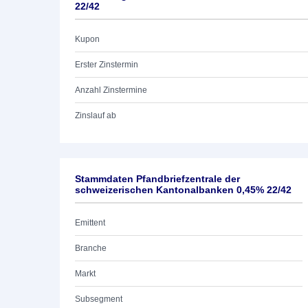
22/42
Kupon
Erster Zinstermin
Anzahl Zinstermine
Zinslauf ab
Stammdaten Pfandbriefzentrale der
schweizerischen Kantonalbanken 0,45% 22/42
Emittent
Branche
Markt
Subsegment