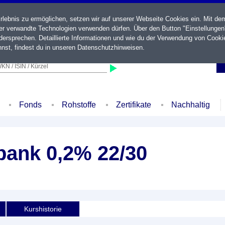
ebnis zu ermöglichen, setzen wir auf unserer Webseite Cookies ein. Mit de
der verwandte Technologien verwenden dürfen. Über den Button "Einstellungen
ersprechen. Detaillierte Informationen und wie du der Verwendung von Cooki
nst, findest du in unseren
Datenschutzhinweisen
.
KN / ISIN / Kürzel
Fonds
Rohstoffe
Zertifikate
Nachhaltig
bank 0,2% 22/30
Kurshistorie