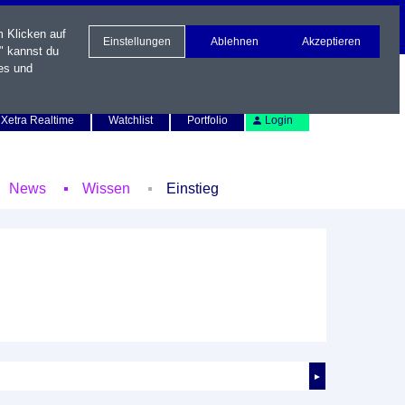
m Klicken auf
Einstellungen
Ablehnen
Akzeptieren
" kannst du
es und
Newsletter
Kontakt
English
Xetra Realtime
Watchlist
Portfolio
Login
News
Wissen
Einstieg
►