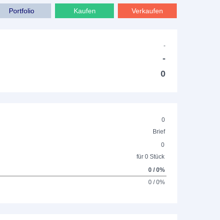
Portfolio
Kaufen
Verkaufen
-
-
0
0
Brief
0
für 0 Stück
0 / 0%
0 / 0%