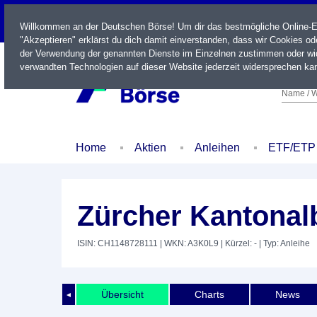
LIVE
Willkommen an der Deutschen Börse! Um dir das bestmögliche Online-Erl
"Akzeptieren" erklärst du dich damit einverstanden, dass wir Cookies o
der Verwendung der genannten Dienste im Einzelnen zustimmen oder wid
verwandten Technologien auf dieser Website jederzeit widersprechen kan
Name / W
Home
Aktien
Anleihen
ETF/ETP
Zürcher Kantonal
ISIN: CH1148728111
| WKN: A3K0L9
| Kürzel: -
| Typ: Anleihe
Übersicht
Charts
News
◄