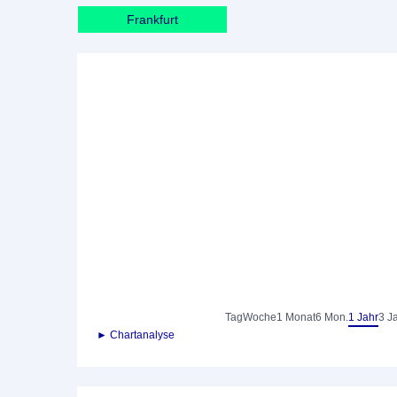
Frankfurt
Tag
Woche
1 Monat
6 Mon.
1 Jahr
3 J
► Chartanalyse