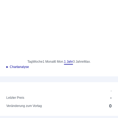
Tag
Woche
1 Monat
6 Mon.
1 Jahr
3 Jahre
Max.
► Chartanalyse
-
-
Letzter Preis
0
Veränderung zum Vortag