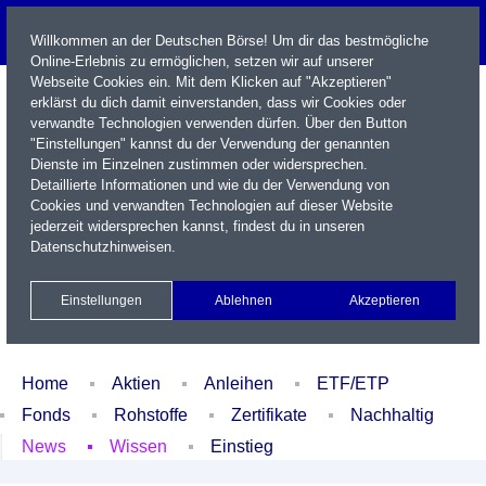
Willkommen an der Deutschen Börse! Um dir das bestmögliche
Online-Erlebnis zu ermöglichen, setzen wir auf unserer
Webseite Cookies ein. Mit dem Klicken auf "Akzeptieren"
erklärst du dich damit einverstanden, dass wir Cookies oder
verwandte Technologien verwenden dürfen. Über den Button
"Einstellungen" kannst du der Verwendung der genannten
Dienste im Einzelnen zustimmen oder widersprechen.
Detaillierte Informationen und wie du der Verwendung von
Cookies und verwandten Technologien auf dieser Website
Name / WKN / ISIN / Kürzel
jederzeit widersprechen kannst, findest du in unseren
Datenschutzhinweisen
.
Newsletter
Kontakt
English
Einstellungen
Ablehnen
Akzeptieren
Xetra Realtime
Watchlist
Portfolio
Login
Home
Aktien
Anleihen
ETF/ETP
Fonds
Rohstoffe
Zertifikate
Nachhaltig
News
Wissen
Einstieg