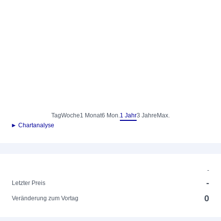
Tag
Woche
1 Monat
6 Mon.
1 Jahr
3 Jahre
Max.
► Chartanalyse
-
-
Letzter Preis
0
Veränderung zum Vortag