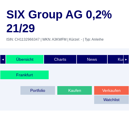
SIX Group AG 0,2%
21/29
ISIN: CH1132966347
| WKN: A3KWFM
| Kürzel: -
| Typ: Anleihe
Übersicht
Charts
News
Kurshi
◄
►
Frankfurt
Portfolio
Kaufen
Verkaufen
Watchlist