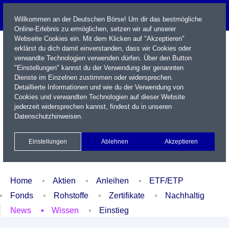
Willkommen an der Deutschen Börse! Um dir das bestmögliche
Online-Erlebnis zu ermöglichen, setzen wir auf unserer
Webseite Cookies ein. Mit dem Klicken auf "Akzeptieren"
erklärst du dich damit einverstanden, dass wir Cookies oder
verwandte Technologien verwenden dürfen. Über den Button
"Einstellungen" kannst du der Verwendung der genannten
Dienste im Einzelnen zustimmen oder widersprechen.
Detaillierte Informationen und wie du der Verwendung von
Cookies und verwandten Technologien auf dieser Website
Name / WKN / ISIN / Kürzel
jederzeit widersprechen kannst, findest du in unseren
Datenschutzhinweisen
.
Newsletter
Kontakt
English
Einstellungen
Ablehnen
Akzeptieren
Xetra Realtime
Watchlist
Portfolio
Login
Home
Aktien
Anleihen
ETF/ETP
Fonds
Rohstoffe
Zertifikate
Nachhaltig
News
Wissen
Einstieg