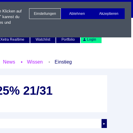
m Klicken auf
Einstellungen
Ablehnen
Akzeptieren
" kannst du
es und
Newsletter
Kontakt
English
Xetra Realtime
Watchlist
Portfolio
Login
News
Wissen
Einstieg
25% 21/31
►