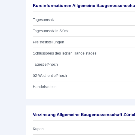
Kursinformationen Allgemeine Baugenossenschaf
Tagesumsatz
Tagesumsatz in Stück
Preisfeststellungen
Schlusspreis des letzten Handelstages
Tagestief/-hoch
52-Wochentief/-hoch
Handelszeiten
Verzinsung Allgemeine Baugenossenschaft Züric
Kupon