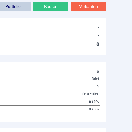
Portfolio
Kaufen
Verkaufen
-
-
0
0
Brief
0
für 0 Stück
0 / 0%
0 / 0%