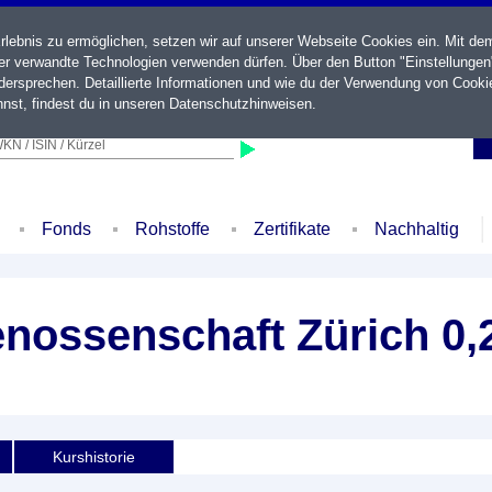
ebnis zu ermöglichen, setzen wir auf unserer Webseite Cookies ein. Mit de
der verwandte Technologien verwenden dürfen. Über den Button "Einstellungen
ersprechen. Detaillierte Informationen und wie du der Verwendung von Cooki
nst, findest du in unseren
Datenschutzhinweisen
.
KN / ISIN / Kürzel
Fonds
Rohstoffe
Zertifikate
Nachhaltig
nossenschaft Zürich 0,
Kurshistorie