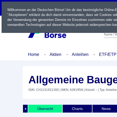
LIVE
Willkommen an der Deutschen Börse! Um dir das bestmögliche Online-Erl
"Akzeptieren" erklärst du dich damit einverstanden, dass wir Cookies o
der Verwendung der genannten Dienste im Einzelnen zustimmen oder wid
verwandten Technologien auf dieser Website jederzeit widersprechen kan
Name / W
Home
Aktien
Anleihen
ETF/ETP
Allgemeine Bauge
ISIN: CH1131931300
| WKN: A3KVRW
| Kürzel: -
| Typ: Anleihe
Übersicht
Charts
News
◄