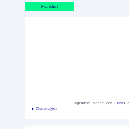
Frankfurt
Tag
Woche
1 Monat
6 Mon.
1 Jahr
3 J
► Chartanalyse