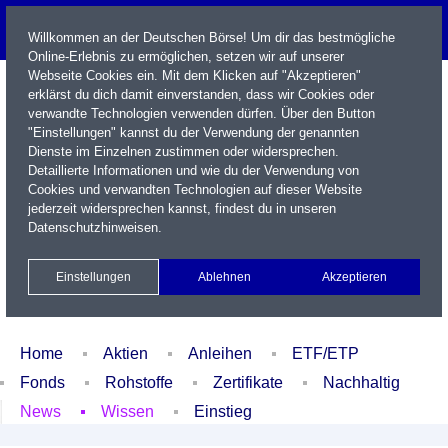
Willkommen an der Deutschen Börse! Um dir das bestmögliche
Online-Erlebnis zu ermöglichen, setzen wir auf unserer
Webseite Cookies ein. Mit dem Klicken auf "Akzeptieren"
erklärst du dich damit einverstanden, dass wir Cookies oder
verwandte Technologien verwenden dürfen. Über den Button
"Einstellungen" kannst du der Verwendung der genannten
Dienste im Einzelnen zustimmen oder widersprechen.
Detaillierte Informationen und wie du der Verwendung von
Cookies und verwandten Technologien auf dieser Website
Name / WKN / ISIN / Kürzel
jederzeit widersprechen kannst, findest du in unseren
Datenschutzhinweisen
.
Newsletter
Kontakt
English
Einstellungen
Ablehnen
Akzeptieren
Xetra Realtime
Watchlist
Portfolio
Login
Home
Aktien
Anleihen
ETF/ETP
Fonds
Rohstoffe
Zertifikate
Nachhaltig
News
Wissen
Einstieg