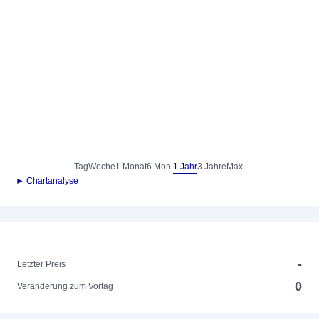
Tag
Woche
1 Monat
6 Mon.
1 Jahr
3 Jahre
Max.
► Chartanalyse
-
-
Letzter Preis
0
Veränderung zum Vortag