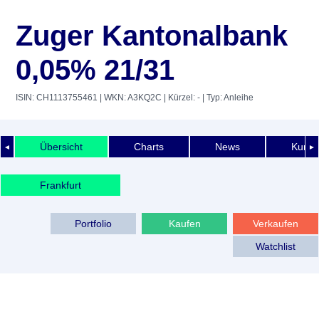
Zuger Kantonalbank
0,05% 21/31
ISIN: CH1113755461
| WKN: A3KQ2C
| Kürzel: -
| Typ: Anleihe
Übersicht
Charts
News
Kurshi
◄
►
Frankfurt
Portfolio
Kaufen
Verkaufen
Watchlist