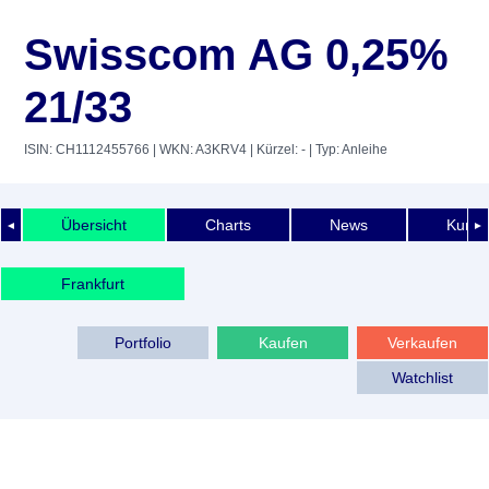
Swisscom AG 0,25%
21/33
ISIN: CH1112455766
| WKN: A3KRV4
| Kürzel: -
| Typ: Anleihe
Übersicht
Charts
News
Kurshi
◄
►
Frankfurt
Portfolio
Kaufen
Verkaufen
Watchlist