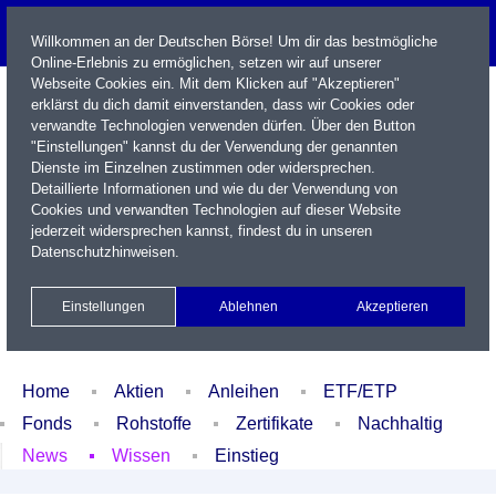
Willkommen an der Deutschen Börse! Um dir das bestmögliche
Online-Erlebnis zu ermöglichen, setzen wir auf unserer
Webseite Cookies ein. Mit dem Klicken auf "Akzeptieren"
erklärst du dich damit einverstanden, dass wir Cookies oder
verwandte Technologien verwenden dürfen. Über den Button
"Einstellungen" kannst du der Verwendung der genannten
Dienste im Einzelnen zustimmen oder widersprechen.
Detaillierte Informationen und wie du der Verwendung von
Cookies und verwandten Technologien auf dieser Website
Name / WKN / ISIN / Kürzel
jederzeit widersprechen kannst, findest du in unseren
Datenschutzhinweisen
.
Newsletter
Kontakt
English
Einstellungen
Ablehnen
Akzeptieren
Xetra Realtime
Watchlist
Portfolio
Login
Home
Aktien
Anleihen
ETF/ETP
Fonds
Rohstoffe
Zertifikate
Nachhaltig
News
Wissen
Einstieg