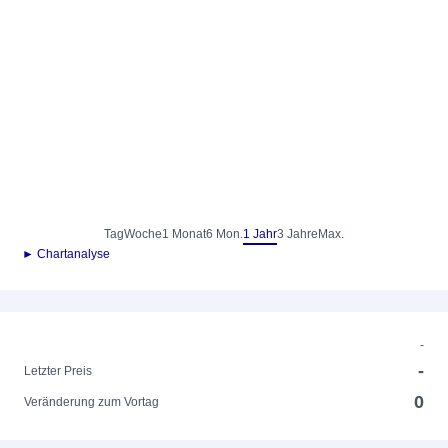
Tag
Woche
1 Monat
6 Mon.
1 Jahr
3 Jahre
Max.
► Chartanalyse
-
-
Letzter Preis
0
Veränderung zum Vortag