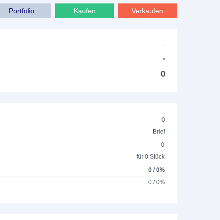
Portfolio
Kaufen
Verkaufen
-
-
0
0
Brief
0
für 0 Stück
0 / 0%
0 / 0%