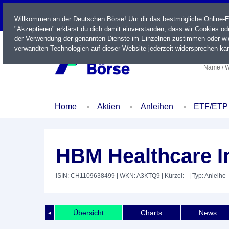
LIVE
Willkommen an der Deutschen Börse! Um dir das bestmögliche Online-Erl
"Akzeptieren" erklärst du dich damit einverstanden, dass wir Cookies o
der Verwendung der genannten Dienste im Einzelnen zustimmen oder wid
verwandten Technologien auf dieser Website jederzeit widersprechen kan
Name / W
Home
Aktien
Anleihen
ETF/ETP
HBM Healthcare I
ISIN: CH1109638499
| WKN: A3KTQ9
| Kürzel: -
| Typ: Anleihe
Übersicht
Charts
News
◄