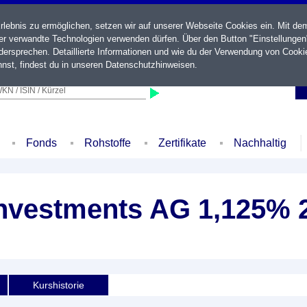
ebnis zu ermöglichen, setzen wir auf unserer Webseite Cookies ein. Mit de
der verwandte Technologien verwenden dürfen. Über den Button "Einstellungen
ersprechen. Detaillierte Informationen und wie du der Verwendung von Cooki
nst, findest du in unseren
Datenschutzhinweisen
.
KN / ISIN / Kürzel
Fonds
Rohstoffe
Zertifikate
Nachhaltig
nvestments AG 1,125% 
Kurshistorie