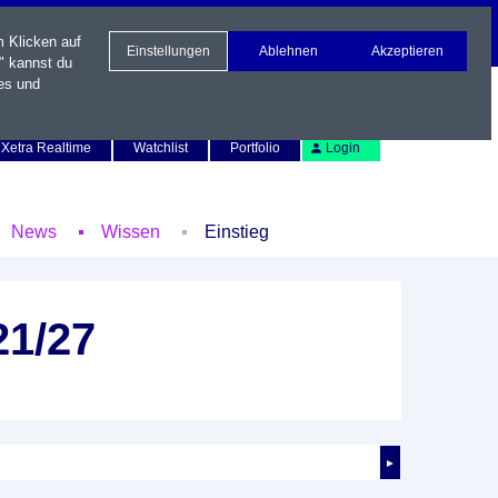
m Klicken auf
Einstellungen
Ablehnen
Akzeptieren
" kannst du
es und
Newsletter
Kontakt
English
Xetra Realtime
Watchlist
Portfolio
Login
News
Wissen
Einstieg
21/27
►